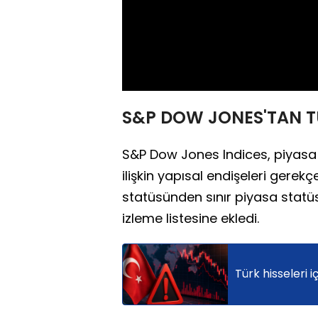
S&P DOW JONES'TAN T
S&P Dow Jones Indices, piyasa eri
ilişkin yapısal endişeleri gerek
statüsünden sınır piyasa statüs
izleme listesine ekledi.
Türk hisseleri iç