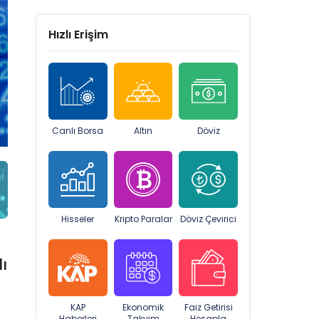
Hızlı Erişim
Canlı Borsa
Altın
Döviz
Hisseler
Kripto Paralar
Döviz Çevirici
ı
KAP
Ekonomik
Faiz Getirisi
Haberleri
Takvim
Hesapla