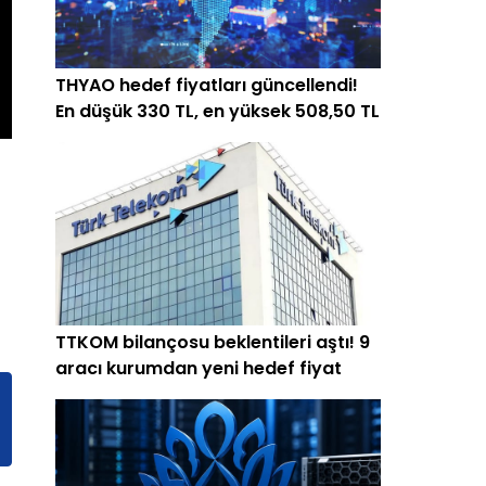
THYAO hedef fiyatları güncellendi!
En düşük 330 TL, en yüksek 508,50 TL
TTKOM bilançosu beklentileri aştı! 9
aracı kurumdan yeni hedef fiyat