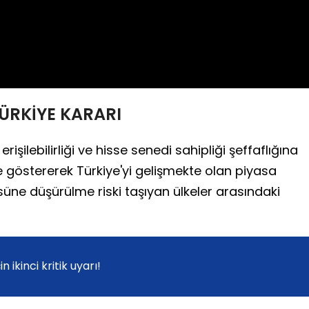
ÜRKİYE KARARI
şilebilirliği ve hisse senedi sahipliği şeffaflığına
çe göstererek Türkiye'yi gelişmekte olan piyasa
üne düşürülme riski taşıyan ülkeler arasındaki
in ikinci kritik uyarı!