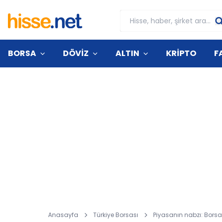
BORSA
DÖVİZ
ALTIN
KRİPTO
F
Anasayfa
Türkiye Borsası
Piyasanın nabzı: Bors