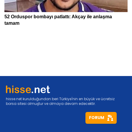
hisse.net kurulduğundan beri Türkiye'nin en büyük ve ücretsiz
borsa sitesi olmuştur ve olmaya devam edecektir.
FORUM