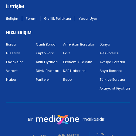
İLETİŞİM
İletişim
Forum
Gizlilik Politikası
Yasal Uyarı
HIZLI ERİŞİM
Borsa
Canlı Borsa
Amerikan Borsaları
Dünya
Hisseler
Kripto Para
Faiz
ABD Borsası
Endeksler
Altın Fiyatları
Ekonomik Takvim
Avrupa Borsası
Varant
Döviz Fiyatları
KAP Haberleri
Asya Borsası
Haber
Pariteler
Repo
Türkiye Borsası
Akaryakıt Fiyatları
Bir
markasıdır.