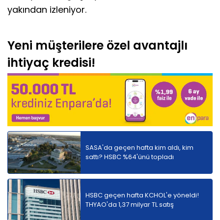
yakından izleniyor.
Yeni müşterilere özel avantajlı
ihtiyaç kredisi!
SASA'da geçen hafta kim aldı, kim
sattı? HSBC %64'ünü topladı
HSBC geçen hafta KCHOL'e yöneldi!
THYAO'da 1,37 milyar TL satış