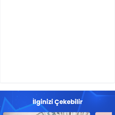
İlginizi Çekebilir