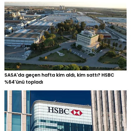
SASA'da geçen hafta kim aldı, kim sattı? HSBC
%64'ünü topladı