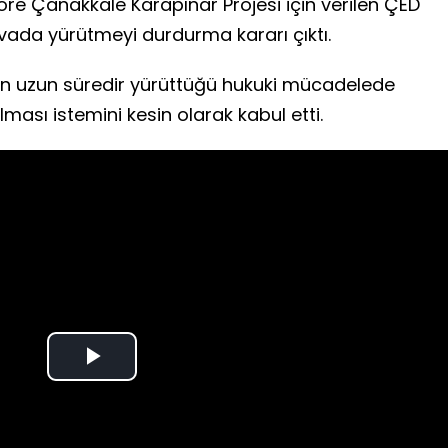
öre Çanakkale Karapınar Projesi için verilen ÇED
avada yürütmeyi durdurma kararı çıktı.
nın uzun süredir yürüttüğü hukuki mücadelede
sı istemini kesin olarak kabul etti.
Play
Video