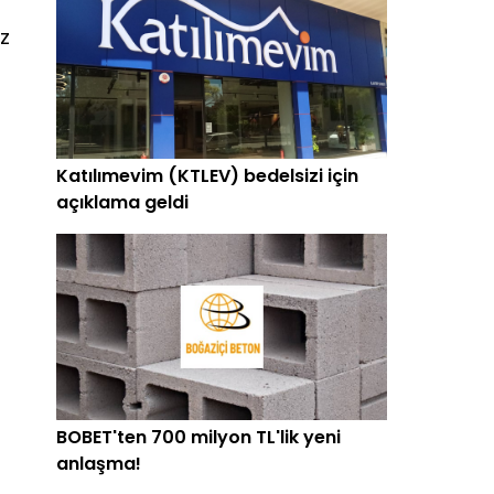
z
Katılımevim (KTLEV) bedelsizi için
açıklama geldi
BOBET'ten 700 milyon TL'lik yeni
anlaşma!