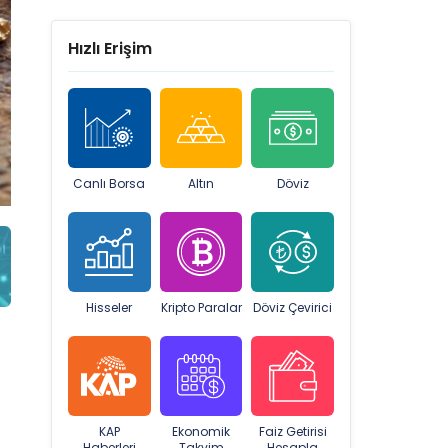
Hızlı Erişim
Canlı Borsa
Altın
Döviz
Hisseler
Kripto Paralar
Döviz Çevirici
KAP
Ekonomik
Faiz Getirisi
Haberleri
Takvim
Hesapla