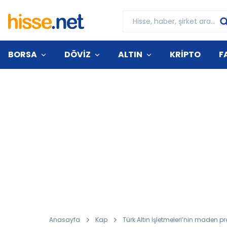
BORSA
DÖVİZ
ALTIN
KRİPTO
F
Anasayfa
Kap
Türk Altın İşletmeleri’nin maden p