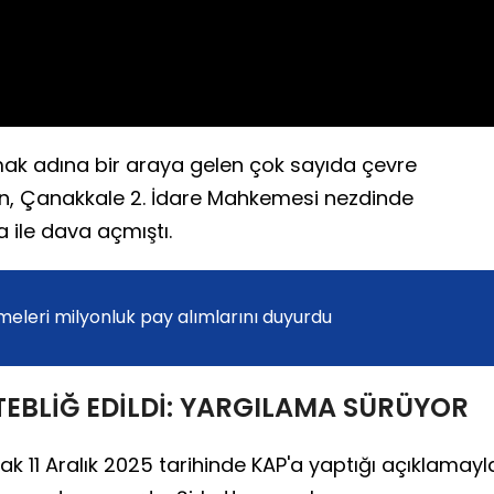
umak adına bir araya gelen çok sayıda çevre
in, Çanakkale 2. İdare Mahkemesi nezdinde
ile dava açmıştı.
tmeleri milyonluk pay alımlarını duyurdu
TEBLİĞ EDİLDİ: YARGILAMA SÜRÜYOR
larak 11 Aralık 2025 tarihinde KAP'a yaptığı açıklamayl