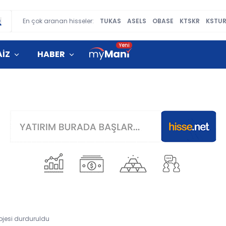
En çok aranan hisseler:
TUKAS
ASELS
OBASE
KTSKR
KSTU
AİZ
HABER
rojesi durduruldu