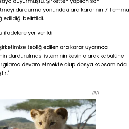
saya duyurmuştu. Şirketten yapılan son
tmeyi durdurma yönündeki ara kararının 7 Temmu
edildiği belirtildi.
ifadelere yer verildi:
rketimize tebliğ edilen ara karar uyarınca
n durdurulması isteminin kesin olarak kabulüne
yargılama devam etmekte olup dosya kapsamında
ir."