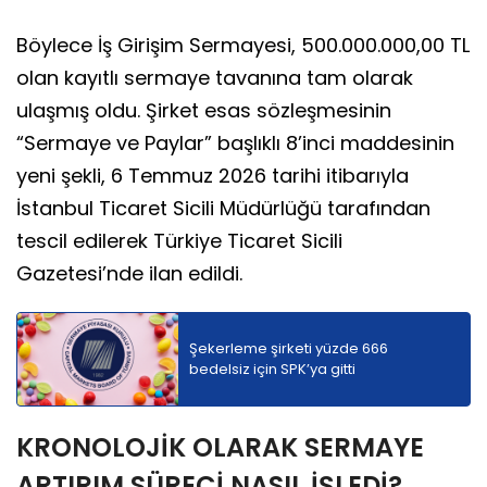
Böylece İş Girişim Sermayesi, 500.000.000,00 TL
olan kayıtlı sermaye tavanına tam olarak
ulaşmış oldu. Şirket esas sözleşmesinin
“Sermaye ve Paylar” başlıklı 8’inci maddesinin
yeni şekli, 6 Temmuz 2026 tarihi itibarıyla
İstanbul Ticaret Sicili Müdürlüğü tarafından
tescil edilerek Türkiye Ticaret Sicili
Gazetesi’nde ilan edildi.
Şekerleme şirketi yüzde 666
bedelsiz için SPK’ya gitti
KRONOLOJİK OLARAK SERMAYE
ARTIRIM SÜRECİ NASIL İŞLEDİ?