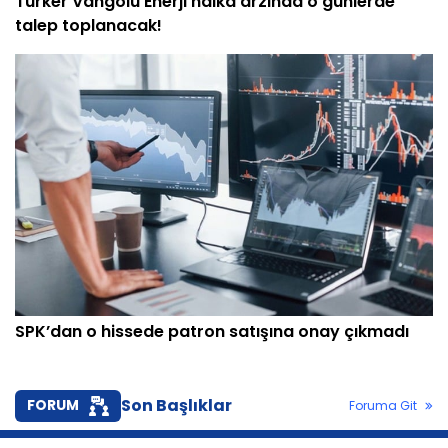
Türker Vangölü Enerji halka arzında o günlerde
talep toplanacak!
SPK’dan o hissede patron satışına onay çıkmadı
Son Başlıklar
FORUM
Foruma Git