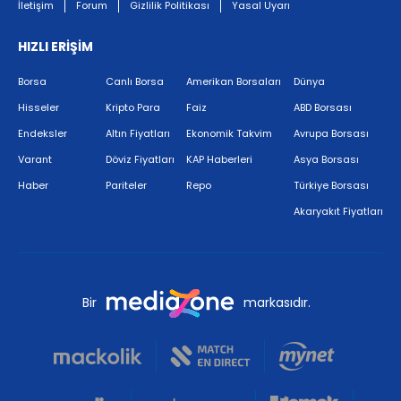
İletişim
Forum
Gizlilik Politikası
Yasal Uyarı
HIZLI ERİŞİM
Borsa
Canlı Borsa
Amerikan Borsaları
Dünya
Hisseler
Kripto Para
Faiz
ABD Borsası
Endeksler
Altın Fiyatları
Ekonomik Takvim
Avrupa Borsası
Varant
Döviz Fiyatları
KAP Haberleri
Asya Borsası
Haber
Pariteler
Repo
Türkiye Borsası
Akaryakıt Fiyatları
Bir
markasıdır.