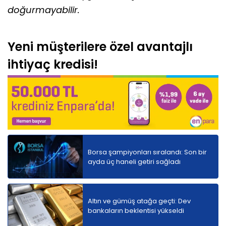
doğurmayabilir.
Yeni müşterilere özel avantajlı
ihtiyaç kredisi!
Borsa şampiyonları sıralandı: Son bir
ayda üç haneli getiri sağladı
Altın ve gümüş atağa geçti: Dev
bankaların beklentisi yükseldi