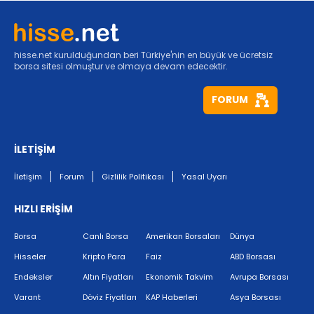
hisse.net kurulduğundan beri Türkiye'nin en büyük ve ücretsiz
borsa sitesi olmuştur ve olmaya devam edecektir.
FORUM
İLETİŞİM
İletişim
Forum
Gizlilik Politikası
Yasal Uyarı
HIZLI ERİŞİM
Borsa
Canlı Borsa
Amerikan Borsaları
Dünya
Hisseler
Kripto Para
Faiz
ABD Borsası
Endeksler
Altın Fiyatları
Ekonomik Takvim
Avrupa Borsası
Varant
Döviz Fiyatları
KAP Haberleri
Asya Borsası