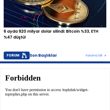
6 ayda 920 milyar dolar silindi: Bitcoin %33, ETH
%47 düştü!
Son Başlıklar
FORUM
Foruma Git