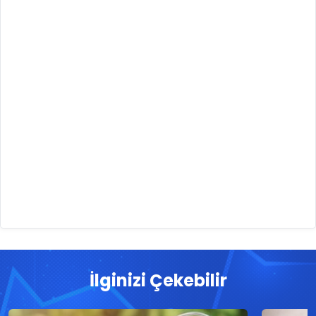
İlginizi Çekebilir