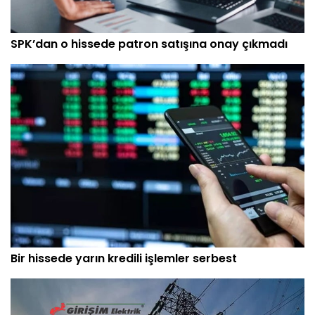
SPK’dan o hissede patron satışına onay çıkmadı
Bir hissede yarın kredili işlemler serbest