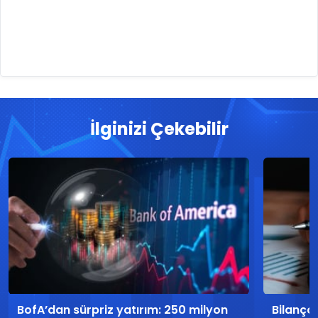
İlginizi Çekebilir
BofA’dan sürpriz yatırım: 250 milyon
Bilanço