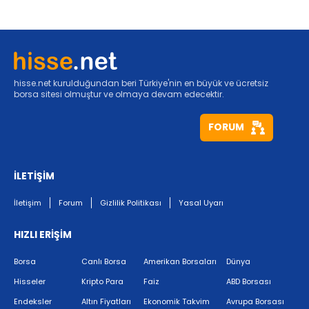
hisse.net kurulduğundan beri Türkiye'nin en büyük ve ücretsiz
borsa sitesi olmuştur ve olmaya devam edecektir.
FORUM
İLETİŞİM
İletişim
Forum
Gizlilik Politikası
Yasal Uyarı
HIZLI ERİŞİM
Borsa
Canlı Borsa
Amerikan Borsaları
Dünya
Hisseler
Kripto Para
Faiz
ABD Borsası
Endeksler
Altın Fiyatları
Ekonomik Takvim
Avrupa Borsası