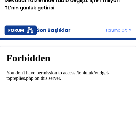
Mevduat faizlerinde tablo değişti: İşte 1 milyon
TL'nin günlük getirisi
Son Başlıklar
FORUM
Foruma Git