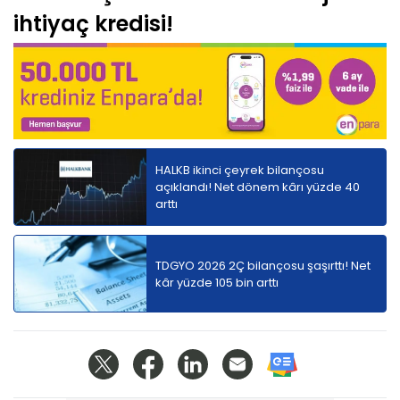
ihtiyaç kredisi!
HALKB ikinci çeyrek bilançosu
açıklandı! Net dönem kârı yüzde 40
arttı
TDGYO 2026 2Ç bilançosu şaşırttı! Net
kâr yüzde 105 bin arttı