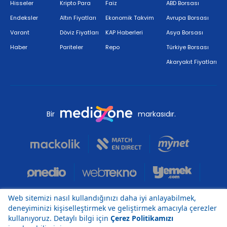
Hisseler
Kripto Para
Faiz
ABD Borsası
Endeksler
Altın Fiyatları
Ekonomik Takvim
Avrupa Borsası
Varant
Döviz Fiyatları
KAP Haberleri
Asya Borsası
Haber
Pariteler
Repo
Türkiye Borsası
Akaryakıt Fiyatları
Bir
markasıdır.