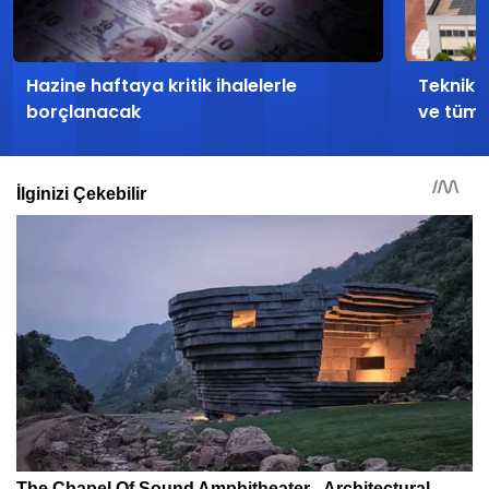
Hazine haftaya kritik ihalelerle
Teknika 
borçlanacak
ve tüm d