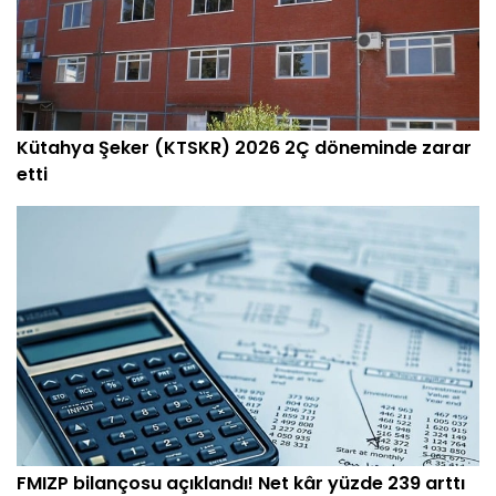
Kütahya Şeker (KTSKR) 2026 2Ç döneminde zarar
etti
FMIZP bilançosu açıklandı! Net kâr yüzde 239 arttı