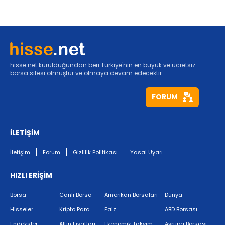
hisse.net kurulduğundan beri Türkiye'nin en büyük ve ücretsiz
borsa sitesi olmuştur ve olmaya devam edecektir.
FORUM
İLETİŞİM
İletişim
Forum
Gizlilik Politikası
Yasal Uyarı
HIZLI ERİŞİM
Borsa
Canlı Borsa
Amerikan Borsaları
Dünya
Hisseler
Kripto Para
Faiz
ABD Borsası
Endeksler
Altın Fiyatları
Ekonomik Takvim
Avrupa Borsası