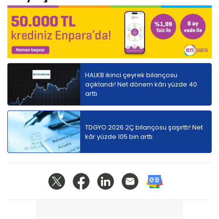
HALKB ikinci çeyrek bilançosu
açıklandı! Net dönem kârı yüzde 40
arttı
TDGYO 2026 2Ç bilançosu şaşırttı! Net
kâr yüzde 105 bin arttı