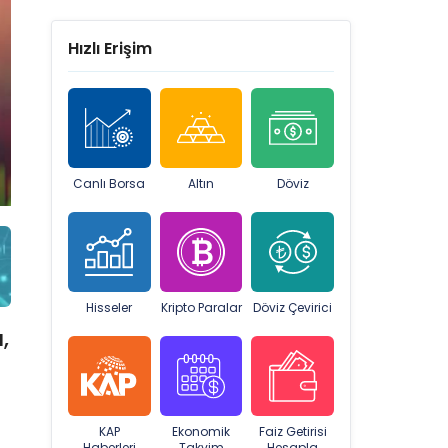
Hızlı Erişim
Canlı Borsa
Altın
Döviz
Hisseler
Kripto Paralar
Döviz Çevirici
,
KAP
Ekonomik
Faiz Getirisi
Haberleri
Takvim
Hesapla