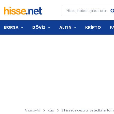
BORSA
DÖVİZ
ALTIN
KRİPTO
F
Anasayfa
Kap
3 hissede cezalar ve tedbirler ta