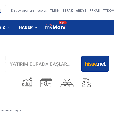
En çok aranan hisseler:
TMSN
TTRAK
ARDYZ
PRKAB
TTKO
AİZ
HABER
mamen kalkıyor