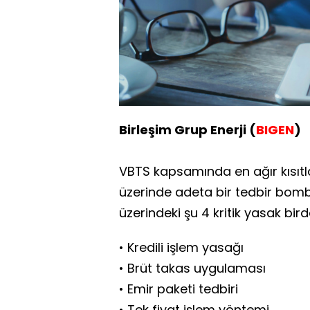
Birleşim Grup Enerji (
BIGEN
)
VBTS kapsamında en ağır kısıtl
üzerinde adeta bir tedbir bomb
üzerindeki şu 4 kritik yasak bir
• Kredili işlem yasağı
• Brüt takas uygulaması
• Emir paketi tedbiri
• Tek fiyat işlem yöntemi