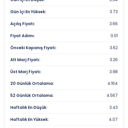
Piyasa Değeri/Defter Değeri (PD/DD):
1.09
Gün İçi En Yüksek:
3.73
IDEALIST GMYO Rekorlar ve Önemli
Seviyeler
Açılış Fiyatı:
3.66
Fiyat Adımı:
0.01
Bugün Gördüğü En Yüksek Fiyat:
3.73 TL
Son 1 Yılın Zirvesi:
5.5 TL
Önceki Kapanış Fiyatı:
3.62
Son 1 Yılın Dibi:
2.85 TL
Alt Marj Fiyatı:
3.26
Üst Marj Fiyatı:
3.98
20 Günlük Ortalama:
4.164
52 Günlük Ortalama:
4.567
Haftalık En Düşük:
3.43
Haftalık En Yüksek:
4.07