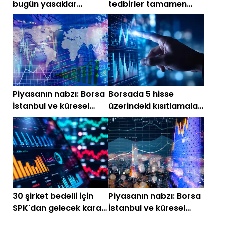
bugün yasaklar
tedbirler tamamen
kalkıyor
kalkıyor
Piyasanın nabzı: Borsa
Borsada 5 hisse
İstanbul ve küresel
üzerindeki kısıtlamalar
piyasalarda gün
sona eriyor
başlarken (8 Temmuz)
30 şirket bedelli için
Piyasanın nabzı: Borsa
SPK'dan gelecek kararı
İstanbul ve küresel
bekliyor! Güncel liste
piyasalarda gün