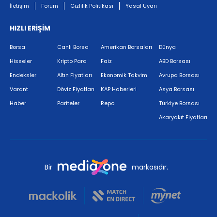
İletişim
Forum
Gizlilik Politikası
Yasal Uyarı
HIZLI ERİŞİM
Borsa
Canlı Borsa
Amerikan Borsaları
Dünya
Hisseler
Kripto Para
Faiz
ABD Borsası
Endeksler
Altın Fiyatları
Ekonomik Takvim
Avrupa Borsası
Varant
Döviz Fiyatları
KAP Haberleri
Asya Borsası
Haber
Pariteler
Repo
Türkiye Borsası
Akaryakıt Fiyatları
Bir
markasıdır.