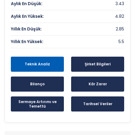
Aylık En Düşük:
3.43
Aylık En Yüksek:
4.82
Yıllık En Düşük:
2.85
Yıllık En Yüksek:
5.5
Teknik Analiz
Şirket Bilgileri
Bilanço
Kâr Zarar
Sermaye Artırımı ve
Tarihsel Veriler
Temettü