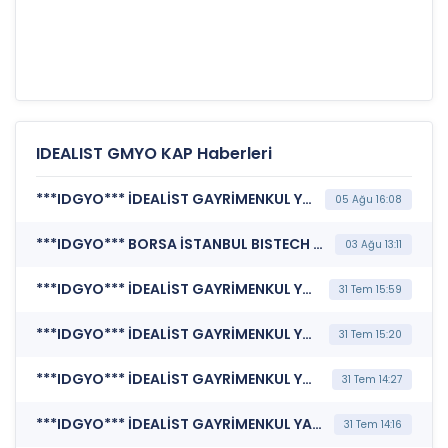
IDEALIST GMYO KAP Haberleri
***IDGYO*** İDEALİST GAYRİMENKUL YATIRIM ORTAKLIĞI A.Ş. (Genel Kurul İşlemlerine İlişkin Bildirim)
05 Ağu 16:08
***IDGYO*** BORSA İSTANBUL BISTECH DEVRE KESİCİ UYGULAMASI (Pay Bazında Devre Kesici Bildirimi)
03 Ağu 13:11
***IDGYO*** İDEALİST GAYRİMENKUL YATIRIM ORTAKLIĞI A.Ş. (Sermaye Artırımından Elde Edilecek - Edilen Fonun Kullanımına İlişkin Rapor)
31 Tem 15:59
***IDGYO*** İDEALİST GAYRİMENKUL YATIRIM ORTAKLIĞI A.Ş. (Sermaye Artırımından Elde Edilecek - Edilen Fonun Kullanımına İlişkin Rapor)
31 Tem 15:20
***IDGYO*** İDEALİST GAYRİMENKUL YATIRIM ORTAKLIĞI A.Ş. (Kar Payı Dağıtım İşlemlerine İlişkin Bildirim)
31 Tem 14:27
***IDGYO*** İDEALİST GAYRİMENKUL YATIRIM ORTAKLIĞI A.Ş. (Genel Kurul İşlemlerine İlişkin Bildirim)
31 Tem 14:16