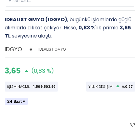
IDEALIST GMYO (IDGYO)
, bugünkü işlemlerde güçlü
alımlarla dikkat çekiyor. Hisse,
0,83 %
'lik primle
3,65
TL
seviyesine ulaştı.
IDEALIST GMYO
3,65
(0,83 %)
İŞLEM HACMİ:
1.509.503,92
YILLIK DEĞİŞİM:
%0,27
24 Saat ▾
3,7