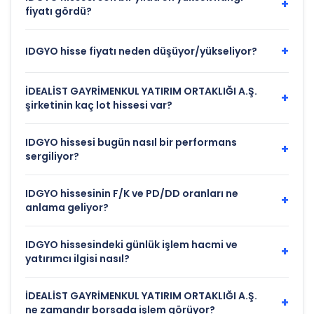
+
fiyatı gördü?
+
IDGYO hisse fiyatı neden düşüyor/yükseliyor?
İDEALİST GAYRİMENKUL YATIRIM ORTAKLIĞI A.Ş.
+
şirketinin kaç lot hissesi var?
IDGYO hissesi bugün nasıl bir performans
+
sergiliyor?
IDGYO hissesinin F/K ve PD/DD oranları ne
+
anlama geliyor?
IDGYO hissesindeki günlük işlem hacmi ve
+
yatırımcı ilgisi nasıl?
İDEALİST GAYRİMENKUL YATIRIM ORTAKLIĞI A.Ş.
+
ne zamandır borsada işlem görüyor?