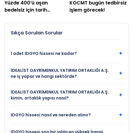
Yüzde 400’ü aşan
KOCMT bugün tedbirsiz
bedelsiz için tarih
işlem görecek!
açıklandı
Sıkça Sorulan Sorular
+
1 adet IDGYO hissesi ne kadar?
İDEALİST GAYRİMENKUL YATIRIM ORTAKLIĞI A.Ş.
+
ne iş yapar ve hangi sektörde?
İDEALİST GAYRİMENKUL YATIRIM ORTAKLIĞI A.Ş.
+
kimin, ortaklık yapısı nasıl?
+
IDGYO hissesi nasıl ve nereden alınır?
IDGYO hissesi son bir yılda en yüksek hangi