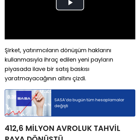
Play
Video
Şirket, yatırımcıların dönüşüm haklarını
kullanmasıyla ihraç edilen yeni payların
piyasada ilave bir satış baskısı
yaratmayacağının altını çizdi.
SASA’da bugün tüm hesaplamalar
değişti
412,6 MİLYON AVROLUK TAHVİL
PAYA DÖNÜŞTÜ