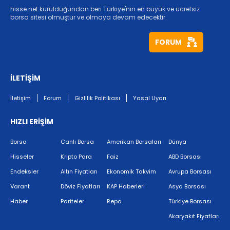
hisse.net kurulduğundan beri Türkiye'nin en büyük ve ücretsiz
borsa sitesi olmuştur ve olmaya devam edecektir.
FORUM
İLETİŞİM
İletişim
Forum
Gizlilik Politikası
Yasal Uyarı
HIZLI ERİŞİM
Borsa
Canlı Borsa
Amerikan Borsaları
Dünya
Hisseler
Kripto Para
Faiz
ABD Borsası
Endeksler
Altın Fiyatları
Ekonomik Takvim
Avrupa Borsası
Varant
Döviz Fiyatları
KAP Haberleri
Asya Borsası
Haber
Pariteler
Repo
Türkiye Borsası
Akaryakıt Fiyatları