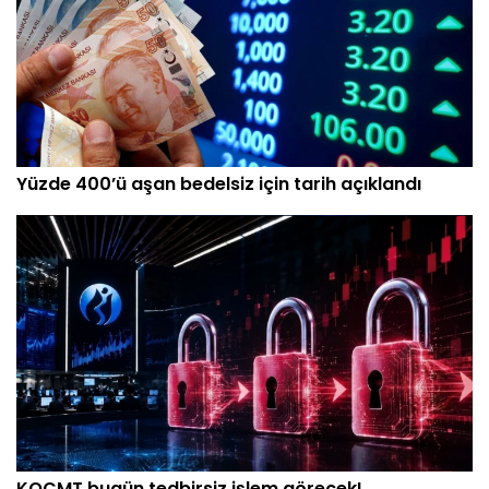
Yüzde 400’ü aşan bedelsiz için tarih açıklandı
KOCMT bugün tedbirsiz işlem görecek!