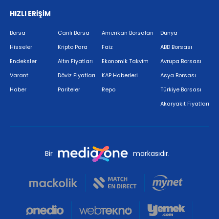
HIZLI ERİŞİM
Borsa
Canlı Borsa
Amerikan Borsaları
Dünya
Hisseler
Kripto Para
Faiz
ABD Borsası
Endeksler
Altın Fiyatları
Ekonomik Takvim
Avrupa Borsası
Varant
Döviz Fiyatları
KAP Haberleri
Asya Borsası
Haber
Pariteler
Repo
Türkiye Borsası
Akaryakıt Fiyatları
Bir
markasıdır.