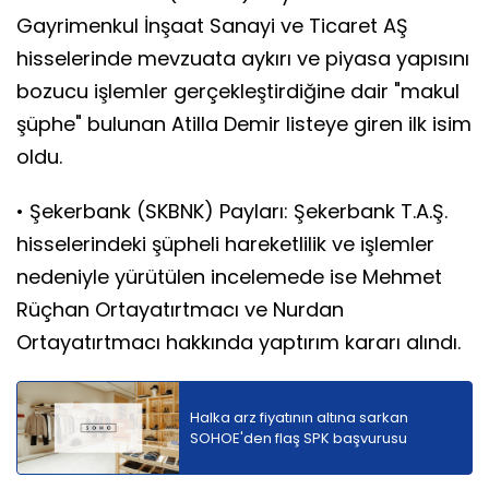
Gayrimenkul İnşaat Sanayi ve Ticaret AŞ
hisselerinde mevzuata aykırı ve piyasa yapısını
bozucu işlemler gerçekleştirdiğine dair "makul
şüphe" bulunan Atilla Demir listeye giren ilk isim
oldu.
• Şekerbank (SKBNK) Payları: Şekerbank T.A.Ş.
hisselerindeki şüpheli hareketlilik ve işlemler
nedeniyle yürütülen incelemede ise Mehmet
Rüçhan Ortayatırtmacı ve Nurdan
Ortayatırtmacı hakkında yaptırım kararı alındı.
Halka arz fiyatının altına sarkan
SOHOE'den flaş SPK başvurusu