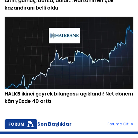
Altın, gümüş, borsa, dolar... Haftanın en çok
kazandıranı belli oldu
HALKB ikinci çeyrek bilançosu açıklandı! Net dönem
kârı yüzde 40 arttı
Son Başlıklar
FORUM
Foruma Git