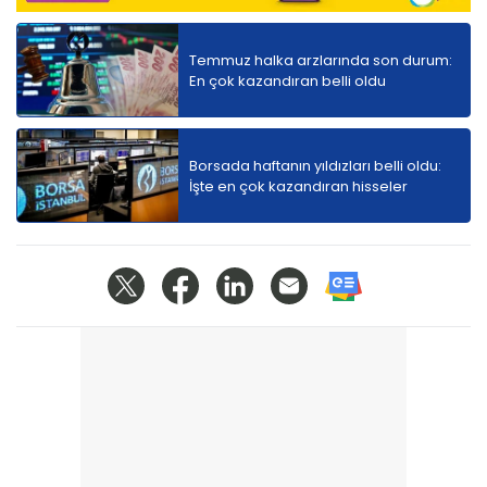
Temmuz halka arzlarında son durum:
En çok kazandıran belli oldu
Borsada haftanın yıldızları belli oldu:
İşte en çok kazandıran hisseler