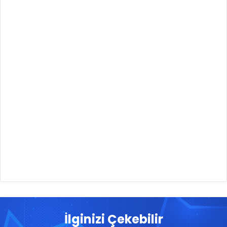
İlginizi Çekebilir