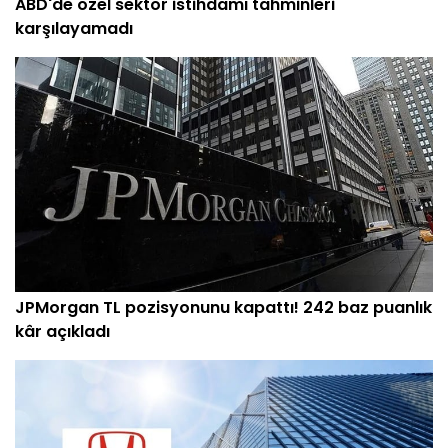
ABD'de özel sektör istihdamı tahminleri
karşılayamadı
JPMorgan TL pozisyonunu kapattı! 242 baz puanlık
kâr açıkladı