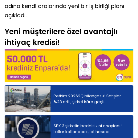
adına kendi aralarında yeni bir iş birliği planı
açıkladı.
Yeni müşterilere özel avantajlı
ihtiyaç kredisi!
Petkim 20262Ç bilançosu! Satışlar
%28 arttı, şirket kâra geçti
SPK 3 şirketin bedelsizini onayladı!
Lotlar katlanacak, lot hesabı