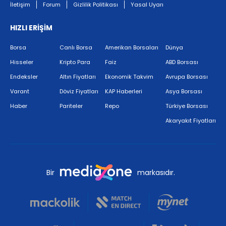
İletişim
Forum
Gizlilik Politikası
Yasal Uyarı
HIZLI ERİŞİM
Borsa
Canlı Borsa
Amerikan Borsaları
Dünya
Hisseler
Kripto Para
Faiz
ABD Borsası
Endeksler
Altın Fiyatları
Ekonomik Takvim
Avrupa Borsası
Varant
Döviz Fiyatları
KAP Haberleri
Asya Borsası
Haber
Pariteler
Repo
Türkiye Borsası
Akaryakıt Fiyatları
Bir
markasıdır.