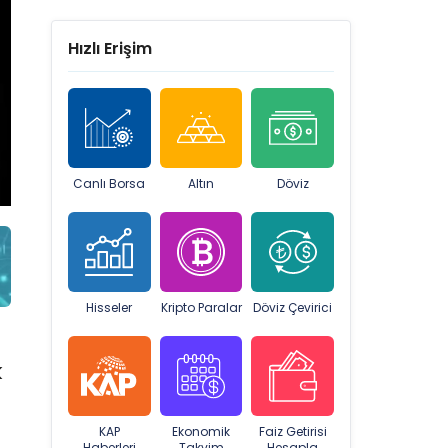
Hızlı Erişim
Canlı Borsa
Altın
Döviz
Hisseler
Kripto Paralar
Döviz Çevirici
k
KAP
Ekonomik
Faiz Getirisi
Haberleri
Takvim
Hesapla