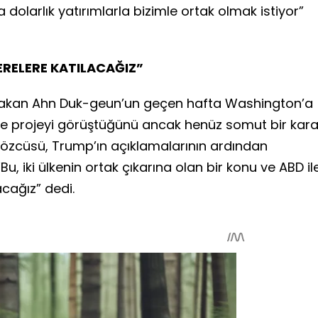
ca dolarlık yatırımlarla bizimle ortak olmak istiyor”
ERELERE KATILACAĞIZ”
 Bakan Ahn Duk-geun’un geçen hafta Washington’a
lerle projeyi görüştüğünü ancak henüz somut bir kara
 sözcüsü, Trump’ın açıklamalarının ardından
u, iki ülkenin ortak çıkarına olan bir konu ve ABD il
acağız” dedi.