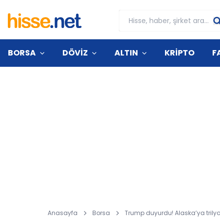
BORSA
DÖVİZ
ALTIN
KRİPTO
F
Anasayfa
Borsa
Trump duyurdu! Alaska’ya trilyon