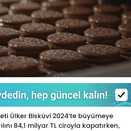
keti Ülker Bisküvi 2024’te büyümeye
ılını 84,1 milyar TL ciroyla kapatırken,