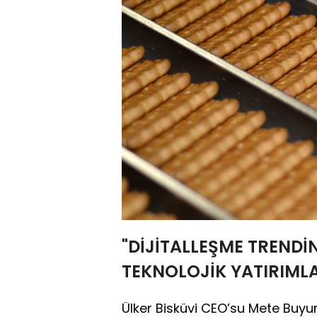
"DİJİTALLEŞME TRENDİ
TEKNOLOJİK YATIRIML
Ülker Bisküvi CEO’su Mete Buyurg