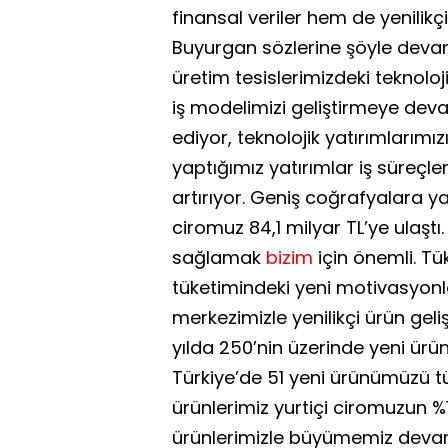
finansal veriler hem de yenilikçi
Buyurgan sözlerine şöyle devam
üretim tesislerimizdeki teknoloji 
iş modelimizi geliştirmeye deva
ediyor, teknolojik yatırımlarım
yaptığımız yatırımlar iş süreçleri
artırıyor. Geniş coğrafyalara ya
ciromuz 84,1 milyar TL’ye ulaştı
sağlamak
bizim
için önemli. Tük
tüketimindeki yeni motivasyonl
merkezimizle yenilikçi ürün geliş
yılda 250’nin üzerinde yeni ürü
Türkiye’de 51 yeni ürünümüzü tü
ürünlerimiz yurtiçi ciromuzun %
ürünlerimizle büyümemiz devam