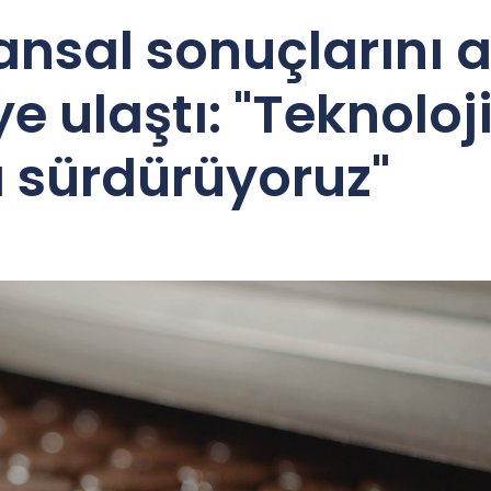
ansal sonuçlarını a
ye ulaştı: "Teknoloj
ı sürdürüyoruz"