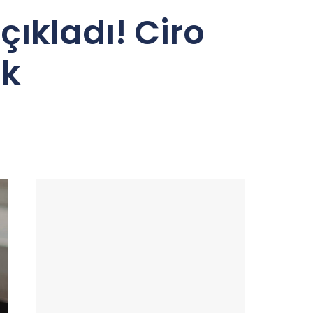
çıkladı! Ciro
ik