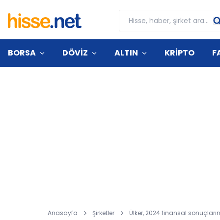
BORSA
DÖVİZ
ALTIN
KRİPTO
F
Anasayfa
Şirketler
Ülker, 2024 finansal sonuçlarını