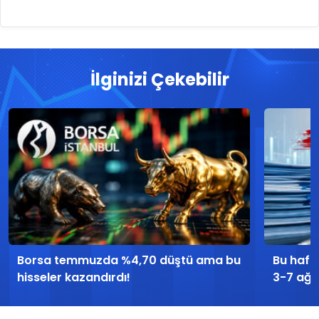
İlginizi Çekebilir
Borsa temmuzda %4,70 düştü ama bu
Bu hafta
hisseler kazandırdı!
3-7 ağu