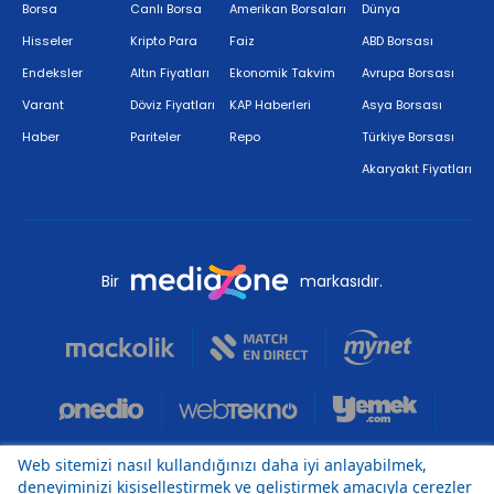
Borsa
Canlı Borsa
Amerikan Borsaları
Dünya
Hisseler
Kripto Para
Faiz
ABD Borsası
Endeksler
Altın Fiyatları
Ekonomik Takvim
Avrupa Borsası
Varant
Döviz Fiyatları
KAP Haberleri
Asya Borsası
Haber
Pariteler
Repo
Türkiye Borsası
Akaryakıt Fiyatları
Bir
markasıdır.