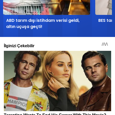
ABD tarım dışı istihdam verisi geldi,
BES tari
altın uçuşa geçti!