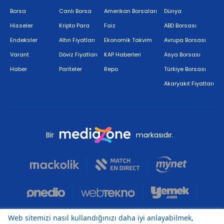
Borsa
Canlı Borsa
Amerikan Borsaları
Dünya
Hisseler
Kripto Para
Faiz
ABD Borsası
Endeksler
Altın Fiyatları
Ekonomik Takvim
Avrupa Borsası
Varant
Döviz Fiyatları
KAP Haberleri
Asya Borsası
Haber
Pariteler
Repo
Türkiye Borsası
Akaryakıt Fiyatları
Bir
markasıdır.