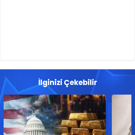
İlginizi Çekebilir