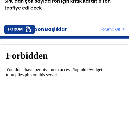
SPK'dan çok sayıda fon için kritik karar! 8 fon
tasfiye edilecek
Son Başlıklar
FORUM
Foruma Git