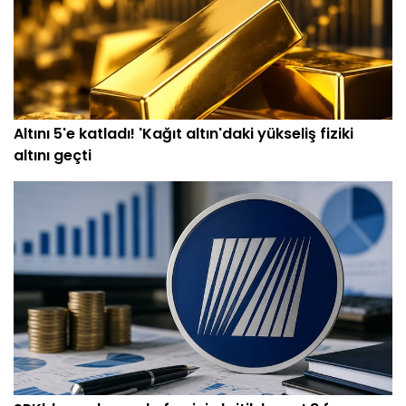
Altını 5'e katladı! 'Kağıt altın'daki yükseliş fiziki
altını geçti