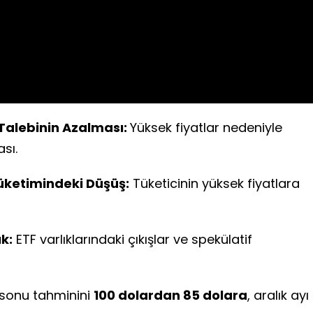
Video
 Talebinin Azalması:
Yüksek fiyatlar nedeniyle
sı.
üketimindeki Düşüş:
Tüketicinin yüksek fiyatlara
ık:
ETF varlıklarındaki çıkışlar ve spekülatif
n sonu tahminini
100 dolardan 85 dolara
, aralık ayı