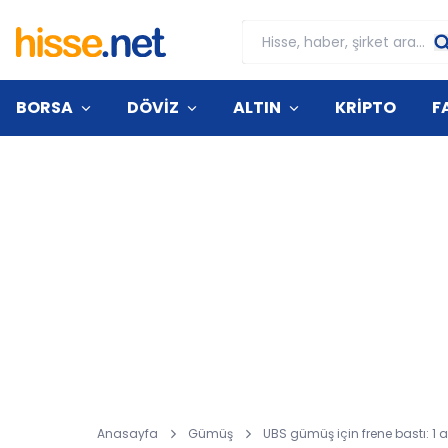
BORSA
DÖVİZ
ALTIN
KRİPTO
F
Anasayfa
Gümüş
UBS gümüş için frene bastı: 1 a