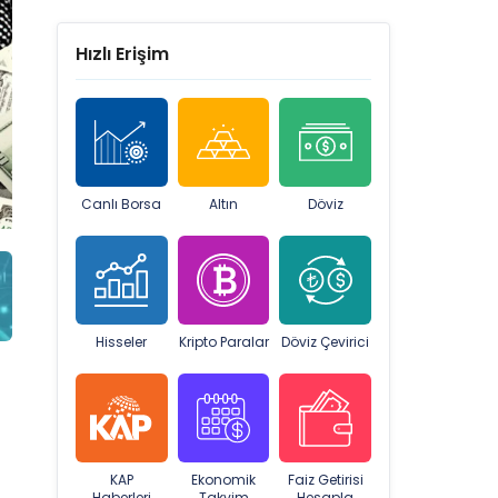
Hızlı Erişim
Canlı Borsa
Altın
Döviz
Hisseler
Kripto Paralar
Döviz Çevirici
n
KAP
Ekonomik
Faiz Getirisi
Haberleri
Takvim
Hesapla