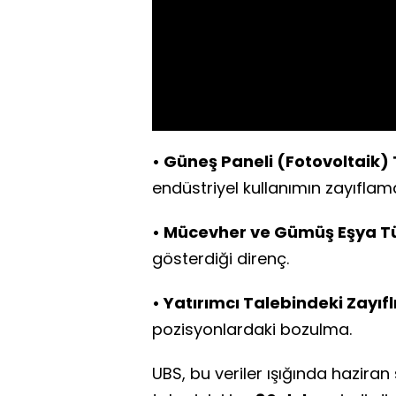
• Güneş Paneli (Fotovoltaik)
endüstriyel kullanımın zayıflama
• Mücevher ve Gümüş Eşya T
gösterdiği direnç.
• Yatırımcı Talebindeki Zayıfl
pozisyonlardaki bozulma.
UBS, bu veriler ışığında hazira