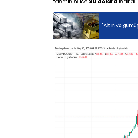
tahminini ise
80 dolara
indirdi.
"Altın ve gümüş