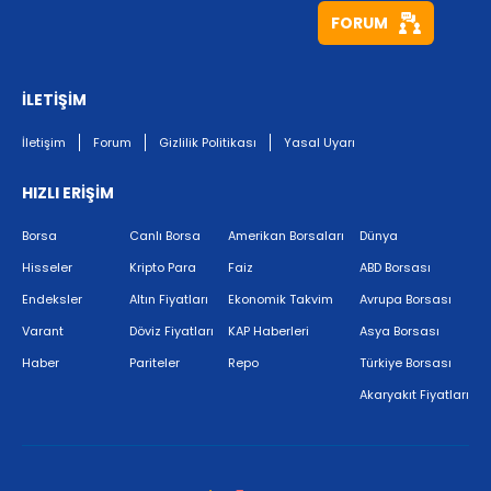
FORUM
İLETİŞİM
İletişim
Forum
Gizlilik Politikası
Yasal Uyarı
HIZLI ERİŞİM
Borsa
Canlı Borsa
Amerikan Borsaları
Dünya
Hisseler
Kripto Para
Faiz
ABD Borsası
Endeksler
Altın Fiyatları
Ekonomik Takvim
Avrupa Borsası
Varant
Döviz Fiyatları
KAP Haberleri
Asya Borsası
Haber
Pariteler
Repo
Türkiye Borsası
Akaryakıt Fiyatları