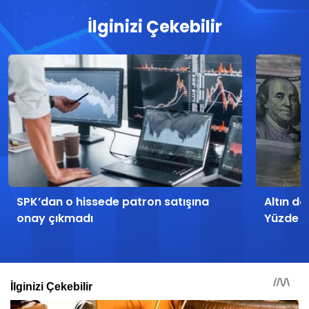
İlginizi Çekebilir
SPK’dan o hissede patron satışına
Altın d
onay çıkmadı
Yüzde 20