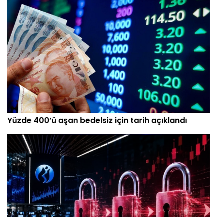
Yüzde 400’ü aşan bedelsiz için tarih açıklandı