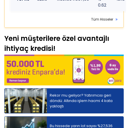
0.62
Tüm Hisseler
Yeni müşterilere özel avantajlı
ihtiyaç kredisi!
Rekor mu geliyor? Yatırımcısı geri
döndü: Altında işlem hacmi 4 kata
yaklaştı
Bu hissede yarın lot sayısı %27,536