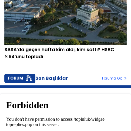
SASA'da geçen hafta kim aldı, kim sattı? HSBC
%64'ünü topladı
Son Başlıklar
FORUM
Foruma Git