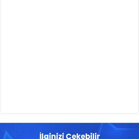
İlginizi Çekebilir