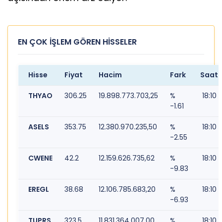
EN ÇOK İŞLEM GÖREN HİSSELER
Hisse
Fiyat
Hacim
Fark
Saat
THYAO
306.25
19.898.773.703,25
%
18:10
-1.61
ASELS
353.75
12.380.970.235,50
%
18:10
-2.55
CWENE
42.2
12.159.626.735,62
%
18:10
-9.83
EREGL
38.68
12.106.785.683,20
%
18:10
-6.93
TUPRS
323.5
11.831.364.007,00
%
18:10