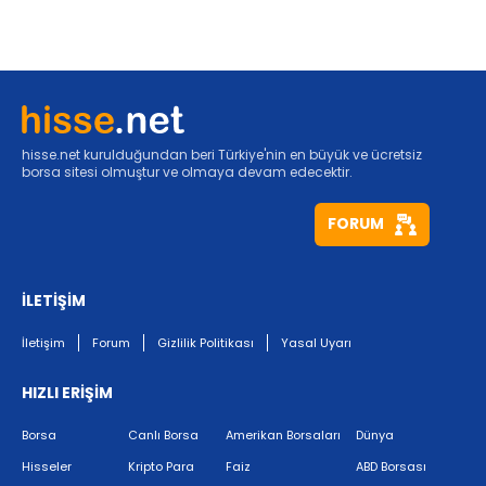
hisse.net kurulduğundan beri Türkiye'nin en büyük ve ücretsiz
borsa sitesi olmuştur ve olmaya devam edecektir.
FORUM
İLETİŞİM
İletişim
Forum
Gizlilik Politikası
Yasal Uyarı
HIZLI ERİŞİM
Borsa
Canlı Borsa
Amerikan Borsaları
Dünya
Hisseler
Kripto Para
Faiz
ABD Borsası