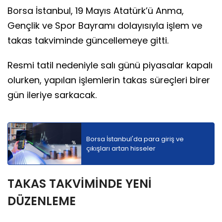
Borsa İstanbul, 19 Mayıs Atatürk’ü Anma,
Gençlik ve Spor Bayramı dolayısıyla işlem ve
takas takviminde güncellemeye gitti.
Resmi tatil nedeniyle salı günü piyasalar kapalı
olurken, yapılan işlemlerin takas süreçleri birer
gün ileriye sarkacak.
Borsa İstanbul'da para giriş ve
çıkışları artan hisseler
TAKAS TAKVİMİNDE YENİ
DÜZENLEME