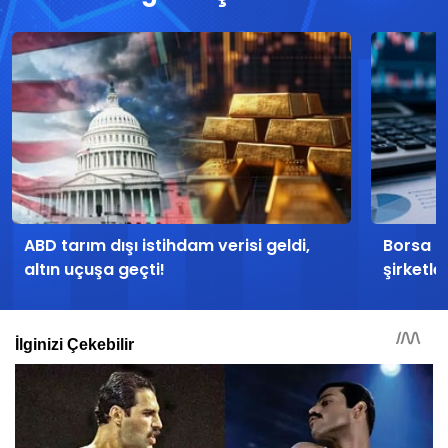
ABD tarım dışı istihdam verisi geldi,
Borsa İ
altın uçuşa geçti!
şirketle