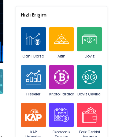
Hızlı Erişim
Canlı Borsa
Altın
Döviz
Hisseler
Kripto Paralar
Döviz Çevirici
KAP
Ekonomik
Faiz Getirisi
Haberleri
Takvim
Hesapla