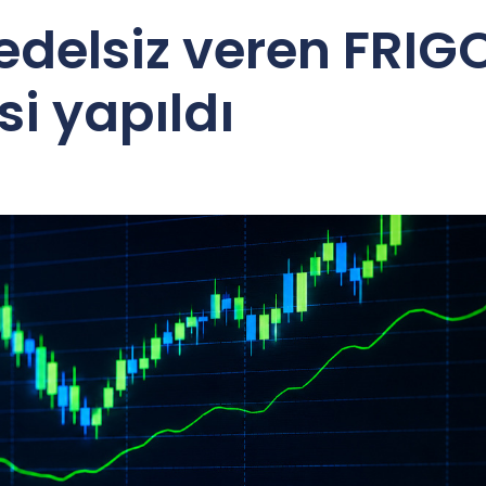
edelsiz veren FRIG
si yapıldı