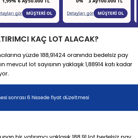
ATIRIMCI KAÇ LOT ALACAK?
mcılarına yüzde 188,91424 oranında bedelsiz pay
ın mevcut lot sayısının yaklaşık 1,88914 katı kadar
yor.
i sonrası 6 hissede fiyat düzeltmesi
unan bir yatırımcı yaklaşık 188,91 lot bedelsiz pay