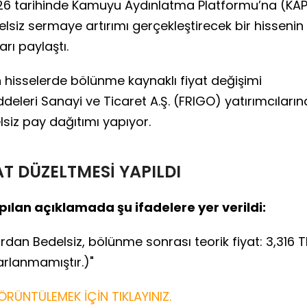
2026 tarihinde Kamuyu Aydınlatma Platformu’na (KA
siz sermaye artırımı gerçekleştirecek bir hissenin
arı paylaştı.
 hisselerde bölünme kaynaklı fiyat değişimi
eleri Sanayi ve Ticaret A.Ş. (FRIGO) yatırımcıların
siz pay dağıtımı yapıyor.
YAT DÜZELTMESİ YAPILDI
ılan açıklamada şu ifadelere yer verildi:
rdan Bedelsiz, bölünme sonrası teorik fiyat: 3,316 T
arlanmamıştır.)"
ÖRÜNTÜLEMEK İÇİN TIKLAYINIZ.