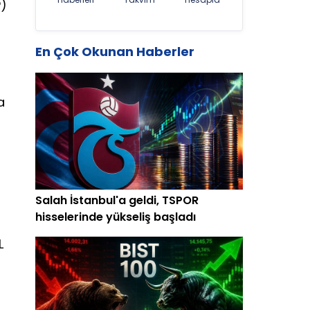
P)
En Çok Okunan Haberler
a
Salah İstanbul'a geldi, TSPOR
hisselerinde yükseliş başladı
L