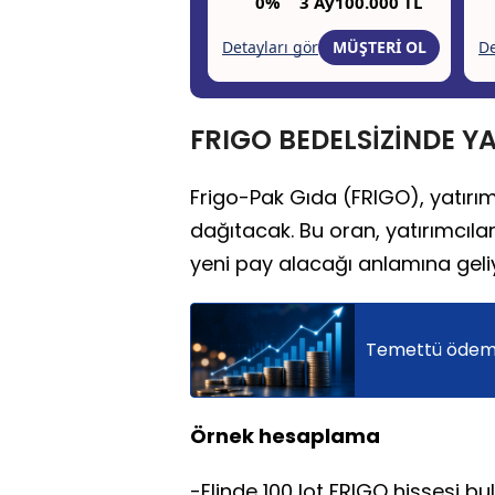
FRIGO BEDELSİZİNDE Y
Frigo-Pak Gıda (FRIGO), yatırı
dağıtacak. Bu oran, yatırımcılar
yeni pay alacağı anlamına geli
Temettü ödemes
Örnek hesaplama
-Elinde 100 lot FRIGO hissesi bul