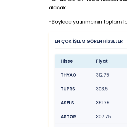
alacak.
-Böylece yatırımcının toplam lot
EN ÇOK İŞLEM GÖREN HİSSELER
Hisse
Fiyat
THYAO
312.75
TUPRS
303.5
ASELS
351.75
ASTOR
307.75