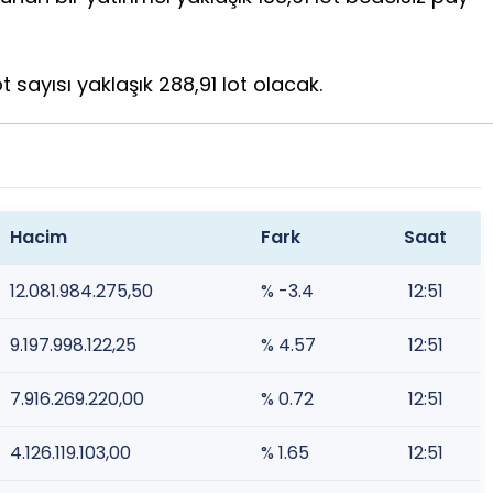
 sayısı yaklaşık 288,91 lot olacak.
Hacim
Fark
Saat
12.081.984.275,50
% -3.4
12:51
9.197.998.122,25
% 4.57
12:51
7.916.269.220,00
% 0.72
12:51
4.126.119.103,00
% 1.65
12:51