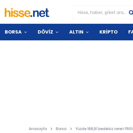
BORSA
DÖVİZ
ALTIN
KRİPTO
F
Anasayfa
Borsa
Yüzde 188,91 bedelsiz veren FRIG