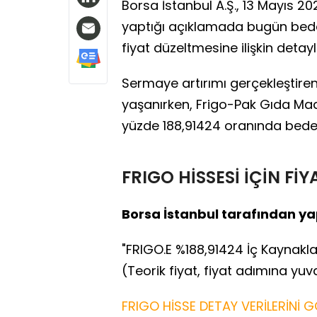
Borsa İstanbul A.Ş., 13 Mayıs 
yaptığı açıklamada bugün bedel
fiyat düzeltmesine ilişkin detayl
Sermaye artırımı gerçekleştiren
yaşanırken, Frigo-Pak Gıda Madd
yüzde 188,91424 oranında bedel
FRIGO HİSSESİ İÇİN Fİ
Borsa İstanbul tarafından yap
"FRIGO.E %188,91424 İç Kaynakla
(Teorik fiyat, fiyat adımına yuv
FRIGO HİSSE DETAY VERİLERİNİ G