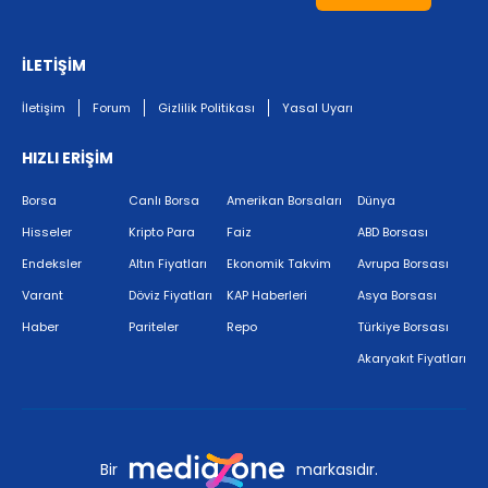
İLETİŞİM
İletişim
Forum
Gizlilik Politikası
Yasal Uyarı
HIZLI ERİŞİM
Borsa
Canlı Borsa
Amerikan Borsaları
Dünya
Hisseler
Kripto Para
Faiz
ABD Borsası
Endeksler
Altın Fiyatları
Ekonomik Takvim
Avrupa Borsası
Varant
Döviz Fiyatları
KAP Haberleri
Asya Borsası
Haber
Pariteler
Repo
Türkiye Borsası
Akaryakıt Fiyatları
Bir
markasıdır.