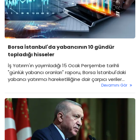
Borsa İstanbul'da yabancının 10 gündür
topladığı hisseler
İş Yatırım'ın yayımladığı 15 Ocak Perşembe tarihli
"günlük yabancı oranları" raporu, Borsa İstanbul'daki
yabancı yatırımcı hareketliliğine dair çarpıcı veriler
Devamını Gör
ortaya koydu. Borsada genel yabancı payı düşüş
gösterirken, bazı hisselerdeki istikrarlı alım serisi dikkat
çekti.