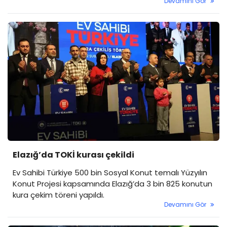
Devamını Gör
çatışmanın "2-3 hafta içinde sona ereceğini" söyledi.
İran'da "Rejim değişikliği gerçekleşti" iddiasını
yineleyen Trump'ın sık sık değişen takvimleri ise
belirsizliği artırırken, gözler sahadaki gelişmelere
çevrildi.
Elazığ’da TOKİ kurası çekildi
Ev Sahibi Türkiye 500 bin Sosyal Konut temalı Yüzyılın
Konut Projesi kapsamında Elazığ’da 3 bin 825 konutun
kura çekim töreni yapıldı.
Devamını Gör