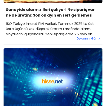
Sanayide alarm zilleri çalıyor! Ne sipariş var
ne de üretim: Son on ayın en sert gerilemesi
İSO Türkiye İmalat PMI verileri, Temmuz 2025’te üst
üste üçüncü kez düşerek üretim tarafında alarm
sinyallerini güçlendirdi. Yeni siparişlerde 25 ayın en
Devamını Gör
sert gerilemesi kaydedilirken, üretimde ve ihracatta
da daralma sürdü. Sanayide istihdam kaybı artarken,
firmalar maliyet baskısıyla mücadele etmeye
çalışıyor. Öte yandan, sanayide yaşanan sert düşüş
hisselere de yansıdı. İşte detaylar...