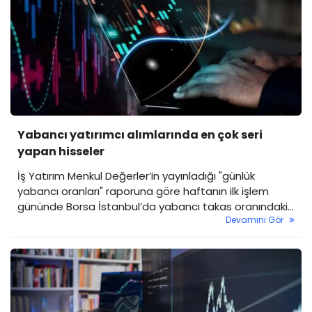
Yabancı yatırımcı alımlarında en çok seri
yapan hisseler
İş Yatırım Menkul Değerler’in yayınladığı "günlük
yabancı oranları" raporuna göre haftanın ilk işlem
gününde Borsa İstanbul’da yabancı takas oranındaki
Devamını Gör
genel düşüşe rağmen, bazı hisselerdeki istikrarlı
yabancı alımları dikkat çekti.