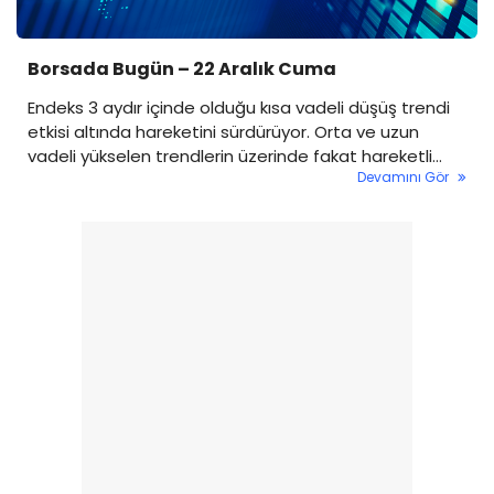
Borsada Bugün – 22 Aralık Cuma
Endeks 3 aydır içinde olduğu kısa vadeli düşüş trendi
etkisi altında hareketini sürdürüyor. Orta ve uzun
vadeli yükselen trendlerin üzerinde fakat hareketli
Devamını Gör
ortalama altındayız. Düşüş trendi üzerine çıkılması için
8,000 üstünde kapanış gerekiyor. Dün beklediğim
klasik Perşembe yükselişi gerçekleşirken, para girişi
olmaması olumsuz bir nokta oldu. Endeks sadece
bolinger orta banda kadar yükseldi, haftalık pivot...