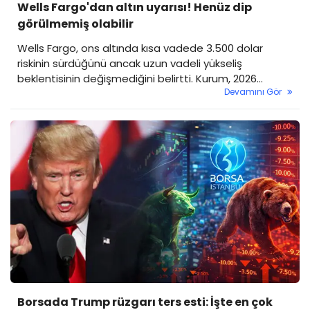
Wells Fargo'dan altın uyarısı! Henüz dip
görülmemiş olabilir
Wells Fargo, ons altında kısa vadede 3.500 dolar
riskinin sürdüğünü ancak uzun vadeli yükseliş
beklentisinin değişmediğini belirtti. Kurum, 2026
Devamını Gör
sonunda 5.300-5.500 dolar, 2027 sonunda ise 5.800-
6.000 dolar hedefini korudu.
Borsada Trump rüzgarı ters esti: İşte en çok