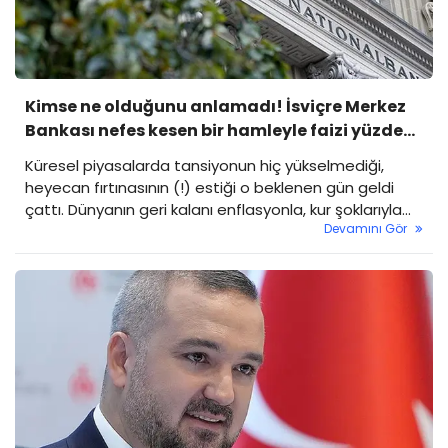
Kimse ne olduğunu anlamadı! İsviçre Merkez
Bankası nefes kesen bir hamleyle faizi yüzde
0'dan yüzde 0'a çekti
Küresel piyasalarda tansiyonun hiç yükselmediği,
heyecan fırtınasının (!) estiği o beklenen gün geldi
çattı. Dünyanın geri kalanı enflasyonla, kur şoklarıyla
Devamını Gör
ve faiz kararlarıyla lunapark trenine binerken; İsviçre
Merkez Bankası (SNB), yürekleri ağza getiren o radikal
kararını açıkladı: Hiçbir şey yapmamak.