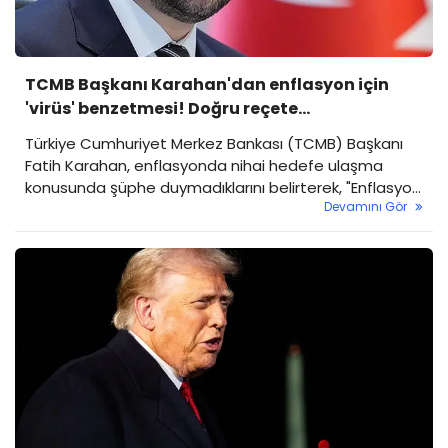
TCMB Başkanı Karahan'dan enflasyon için
'virüs' benzetmesi! Doğru reçete
uyguladığımız için sonuç alacağımızı
Türkiye Cumhuriyet Merkez Bankası (TCMB) Başkanı
düşünüyoruz
Fatih Karahan, enflasyonda nihai hedefe ulaşma
konusunda şüphe duymadıklarını belirterek, "Enflasyon
Devamını Gör
aslında bir virüs gibidir. Vücutta uzun süre kalınca onu
def etmek zorlaşır. Biraz daha uzun süre alabilir ama
biz doğru bir reçete uyguluyoruz. Bugüne kadar da
epey olumlu sonuçları aldık. Sadece reçetenin etki
etme zamanı bünyeden bünyeye değişebiliyor." dedi.