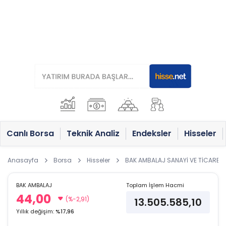
Canlı Borsa
Teknik Analiz
Endeksler
Hisseler
Anasayfa
Borsa
Hisseler
BAK AMBALAJ SANAYİ VE TİCARET A
BAK AMBALAJ
Toplam İşlem Hacmi
44,00
(%-2,91)
13.505.585,10
Yıllık değişim:
%17,96