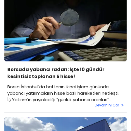
Borsada yabancı radarı: İşte 10 gündür
kesintisiz toplanan 5 hisse!
Borsa İstanbul'da haftanın ikinci işlem gününde
yabancı yatırımcıların hisse bazlı hareketleri netleşti.
İş Yatırım'ın yayınladığı "günlük yabancı oranları"
Devamını Gör
raporuna göre, borsadaki toplam yabancı payı yüzde
36,98 seviyesine yükselirken, bazı hisselerdeki istikrarlı
alım serisi dikkat çekti.