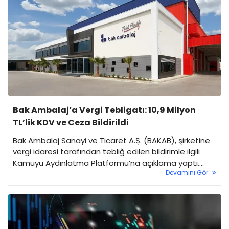
Bak Ambalaj’a Vergi Tebligatı: 10,9 Milyon
TL’lik KDV ve Ceza Bildirildi
Bak Ambalaj Sanayi ve Ticaret A.Ş. (BAKAB), şirketine
vergi idaresi tarafından tebliğ edilen bildirimle ilgili
Kamuyu Aydınlatma Platformu’na açıklama yaptı.
Devamını Gör
Şirket, geçmiş dönem işlemlerine yönelik KDV ve buna
bağlı vergi ziyaı cezası içeren bir tebligat aldığını
duyurdu.