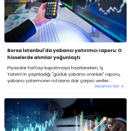
Borsa İstanbul'da yabancı yatırımcı raporu: O
hisselerde alımlar yoğunlaştı
Piyasalar haftayı kapatmaya hazırlanırken, İş
Yatırım'ın yayınladığı "günlük yabancı oranları" raporu,
yabancı yatırımcının rotasına dair çarpıcı veriler
Devamını Gör
ortaya koydu. Borsa genelinde yabancı takas payı
sınırlı bir düşüşle yüzde 37.08 seviyesine gerilerken,
hisse bazlı hareketlilik dikkat çekti.