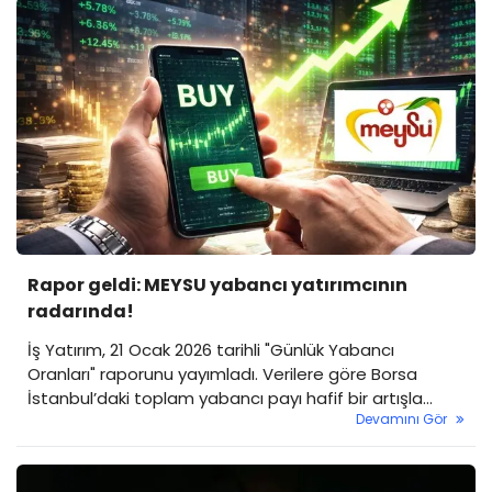
Rapor geldi: MEYSU yabancı yatırımcının
radarında!
İş Yatırım, 21 Ocak 2026 tarihli "Günlük Yabancı
Oranları" raporunu yayımladı. Verilere göre Borsa
İstanbul’daki toplam yabancı payı hafif bir artışla
Devamını Gör
yüzde 37 seviyesine yükselirken, bazı hisselerdeki 10
günlük kesintisiz yabancı girişi dikkat çekti.