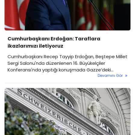
Cumhurbaşkanı Erdoğan: Taraflara
ikazlarımızı iletiyoruz
Cumhurbaşkanı Recep Tayyip Erdoğan, Beştepe Millet
Sergi Salonu'nda düzenlenen 16. Büyükelçiler
Konferansı'nda yaptığı konuşmada Gazze’deki
Devamını Gör
soykırıma, Suriye'deki gelişmelere değindi. Erdoğan,
Karadeniz'de son dönemde artan saldırıların
seyrüsefer güvenliğini tehdit ettiğini belirterek, ticaret
ve sivil gemilerin hedef alınmaması konusunda
taraflara net uyarılar yapıldığını söyledi.