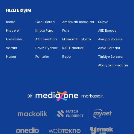
HIZLI ERİŞİM
Borsa
Canlı Borsa
Amerikan Borsaları
Dünya
Hisseler
Kripto Para
Faiz
ABD Borsası
Endeksler
Altın Fiyatları
Ekonomik Takvim
Avrupa Borsası
Varant
Döviz Fiyatları
KAP Haberleri
Asya Borsası
Haber
Pariteler
Repo
Türkiye Borsası
Akaryakıt Fiyatları
Bir
markasıdır.