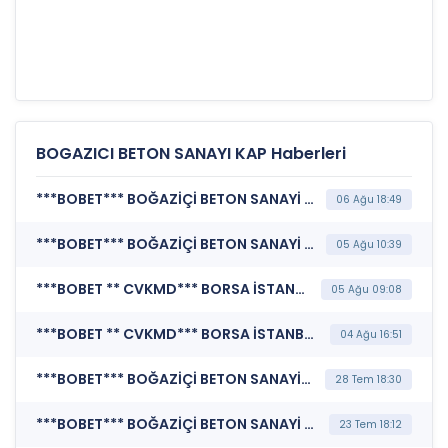
BOGAZICI BETON SANAYI KAP Haberleri
***BOBET*** BOĞAZİÇİ BETON SANAYİ VE TİCARET A.Ş. (Payların Geri Alınmasına İlişkin Bildirim)
06 Ağu 18:49
***BOBET*** BOĞAZİÇİ BETON SANAYİ VE TİCARET A.Ş. (Yeni İş İlişkisi)
05 Ağu 10:39
***BOBET ** CVKMD*** BORSA İSTANBUL A.Ş. (BISTECH Pay Piyasası Alım Satım Sistemi Duyurusu)
05 Ağu 09:08
***BOBET ** CVKMD*** BORSA İSTANBUL A.Ş. (Hak Kullanımı)
04 Ağu 16:51
***BOBET*** BOĞAZİÇİ BETON SANAYİ VE TİCARET A.Ş. (Payların Geri Alınmasına İlişkin Bildirim)
28 Tem 18:30
***BOBET*** BOĞAZİÇİ BETON SANAYİ VE TİCARET A.Ş. (Özel Durum Açıklaması (Genel))
23 Tem 18:12