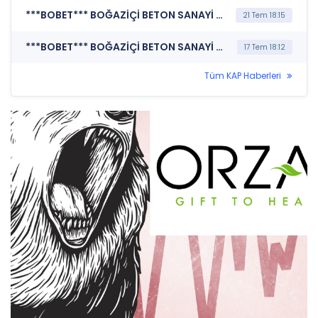
***BOBET*** BOĞAZİÇİ BETON SANAYİ VE TİCARET A.Ş. (Payların Geri Alınmasına İlişkin Bildirim)
21 Tem 18:15
***BOBET*** BOĞAZİÇİ BETON SANAYİ VE TİCARET A.Ş. (Payların Geri Alınmasına İlişkin Bildirim)
17 Tem 18:12
Tüm KAP Haberleri