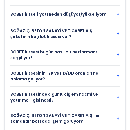
+
BOBET hisse fiyatı neden düşüyor/yükseliyor?
BOĞAZİÇİ BETON SANAYİ VE TİCARET A.Ş.
+
şirketinin kaç lot hissesi var?
BOBET hissesi bugün nasıl bir performans
+
sergiliyor?
BOBET hissesinin F/K ve PD/DD oranları ne
+
anlama geliyor?
BOBET hissesindeki günlük işlem hacmi ve
+
yatırımcı ilgisi nasıl?
BOĞAZİÇİ BETON SANAYİ VE TİCARET A.Ş. ne
+
zamandır borsada işlem görüyor?