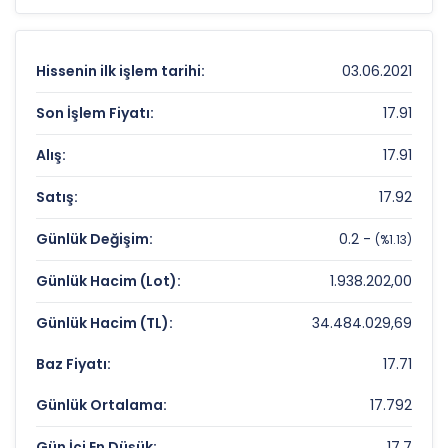
analiz
göstergeleri önemli bir araçtır. Hissenin
24.95445958 TL
olan 52 haftalık zirvesi ve
17.20997212 TL
olan dip seviyesi, analistlerin
Hissenin ilk işlem tarihi:
03.06.2021
hedef fiyat
belirlemelerinde referans noktaları
olarak kullanılır.
BOBET
için detaylı indikatör
Son İşlem Fiyatı:
17.91
analizlerine
teknik analiz sayfamızdan
Alış:
17.91
ulaşabilirsiniz.
Satış:
17.92
BOGAZICI BETON SANAYI Fiyat ve Getiri
Karnesi
Günlük Değişim:
0.2 -
(%1.13)
Anlık Fiyat:
17,91 TL
Günlük Hacim (Lot):
1.938.202,00
Günlük Değişim:
1,13%
Günlük Hacim (TL):
34.484.029,69
Yıllık Getiri:
%-2,68
Baz Fiyatı:
17.71
BOGAZICI BETON SANAYI Değerleme
Günlük Ortalama:
17.792
Çarpanları
Gün İçi En Düşük:
17.7