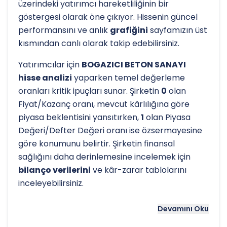
üzerindeki yatırımcı hareketliliğinin bir
göstergesi olarak öne çıkıyor. Hissenin güncel
performansını ve anlık
grafiğini
sayfamızın üst
kısmından canlı olarak takip edebilirsiniz.
Yatırımcılar için
BOGAZICI BETON SANAYI
hisse analizi
yaparken temel değerleme
oranları kritik ipuçları sunar. Şirketin
0
olan
Fiyat/Kazanç oranı, mevcut kârlılığına göre
piyasa beklentisini yansıtırken,
1
olan Piyasa
Değeri/Defter Değeri oranı ise özsermayesine
göre konumunu belirtir. Şirketin finansal
sağlığını daha derinlemesine incelemek için
bilanço verilerini
ve kâr-zarar tablolarını
inceleyebilirsiniz.
Hissenin uzun vadeli trendini ve potansiyel
Devamını Oku
destek-direnç seviyelerini anlamak için
teknik