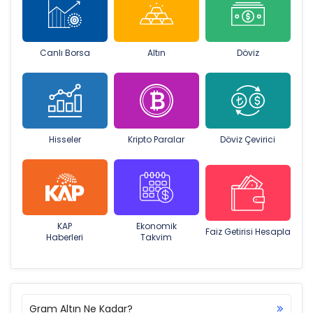
Canlı Borsa
Altın
Döviz
Hisseler
Kripto Paralar
Döviz Çevirici
KAP
Ekonomik
Faiz Getirisi Hesapla
Haberleri
Takvim
Gram Altın Ne Kadar?