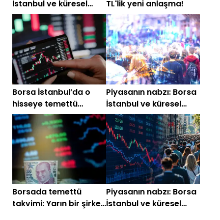
İstanbul ve küresel
TL'lik yeni anlaşma!
piyasalarda gün
başlarken (6 Ağustos)
Borsa İstanbul’da o
Piyasanın nabzı: Borsa
hisseye temettü
İstanbul ve küresel
düzeltmesi
piyasalarda gün
başlarken (5 Ağustos)
Borsada temettü
Piyasanın nabzı: Borsa
takvimi: Yarın bir şirket
İstanbul ve küresel
kâr payı dağıtacak
piyasalarda gün