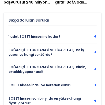
başvurusu! 240 milyon
çıktı!" BofA'dan
TL'lik plan açıklandı
yatırımcılara "temkinli
olun" uyarısı
Sıkça Sorulan Sorular
+
1 adet BOBET hissesi ne kadar?
BOĞAZİÇİ BETON SANAYİ VE TİCARET A.Ş. ne iş
+
yapar ve hangi sektörde?
BOĞAZİÇİ BETON SANAYİ VE TİCARET A.Ş. kimin,
+
ortaklık yapısı nasıl?
+
BOBET hissesi nasıl ve nereden alınır?
BOBET hissesi son bir yılda en yüksek hangi
+
fiyatı gördü?