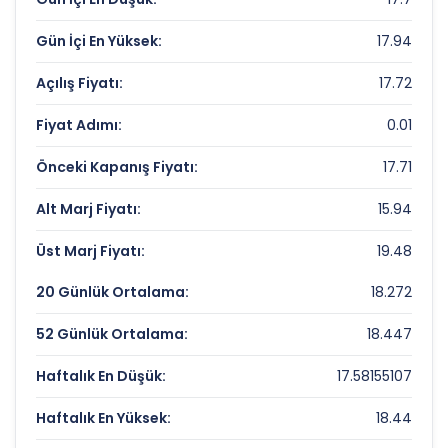
Fiyat/Kazanç (F/K):
Veri Yok
Gün İçi En Yüksek:
17.94
Piyasa Değeri/Defter Değeri (PD/DD):
1
Açılış Fiyatı:
17.72
BOGAZICI BETON SANAYI Rekorlar ve
Fiyat Adımı:
0.01
Önemli Seviyeler
Önceki Kapanış Fiyatı:
17.71
Bugün Gördüğü En Yüksek Fiyat:
17.94 TL
Alt Marj Fiyatı:
15.94
Son 1 Yılın Zirvesi:
24.95445958 TL
Üst Marj Fiyatı:
19.48
Son 1 Yılın Dibi:
17.20997212 TL
20 Günlük Ortalama:
18.272
52 Günlük Ortalama:
18.447
Haftalık En Düşük:
17.58155107
Haftalık En Yüksek:
18.44