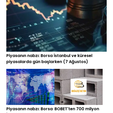
Piyasanın nabzı: Borsa İstanbul ve küresel
piyasalarda gün başlarken (7 Ağustos)
Piyasanın nabzı: Borsa
BOBET'ten 700 milyon