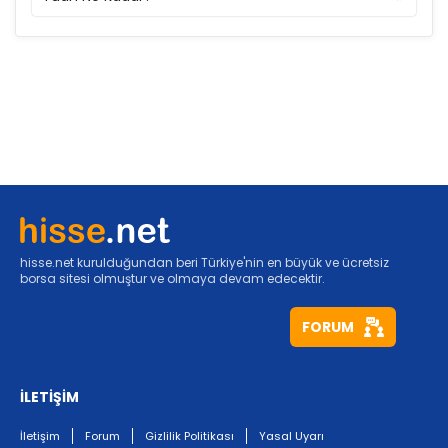
hisse.net kurulduğundan beri Türkiye'nin en büyük ve ücretsiz
borsa sitesi olmuştur ve olmaya devam edecektir.
FORUM
İLETİŞİM
İletişim
Forum
Gizlilik Politikası
Yasal Uyarı