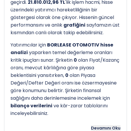
geçirdi.
21.810.012,96 TL
'lik işlem hacmi, hisse
üzerindeki yatırımcı hareketliliğinin bir
göstergesi olarak öne çıkıyor. Hissenin güncel
performansını ve anlık
grafiğini
sayfamızın üst
kısmından canlı olarak takip edebilirsiniz.
Yatırımcılar için
BORLEASE OTOMOTIV hisse
analizi
yaparken temel değerleme oranları
kritik ipuçları sunar. Şirketin
0
olan Fiyat/Kazanç
oranı, mevcut kârlılığına göre piyasa
beklentisini yansıtırken,
0
olan Piyasa
Değeri/Defter Değeri oranı ise özsermayesine
göre konumunu belirtir. Şirketin finansal
sağlığını daha derinlemesine incelemek için
bilanço verilerini
ve kâr-zarar tablolarını
inceleyebilirsiniz.
Hissenin uzun vadeli trendini ve potansiyel
Devamını Oku