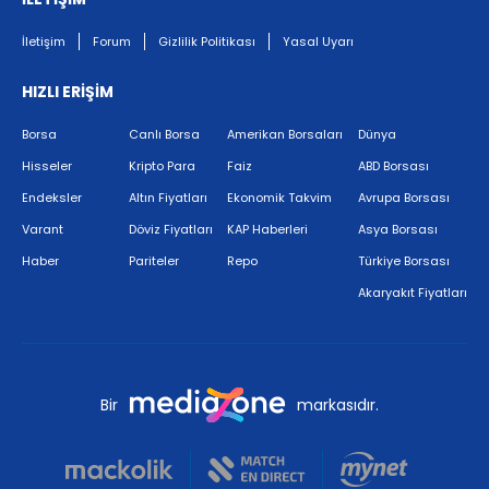
İletişim
Forum
Gizlilik Politikası
Yasal Uyarı
HIZLI ERİŞİM
Borsa
Canlı Borsa
Amerikan Borsaları
Dünya
Hisseler
Kripto Para
Faiz
ABD Borsası
Endeksler
Altın Fiyatları
Ekonomik Takvim
Avrupa Borsası
Varant
Döviz Fiyatları
KAP Haberleri
Asya Borsası
Haber
Pariteler
Repo
Türkiye Borsası
Akaryakıt Fiyatları
Bir
markasıdır.