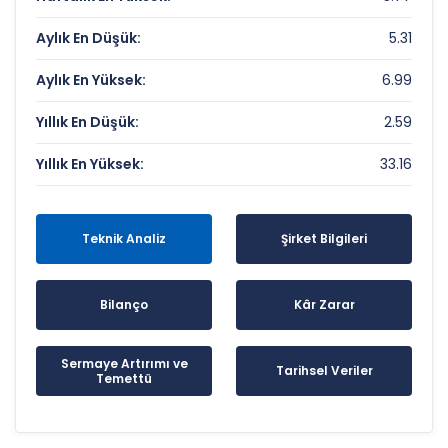
Aylık En Düşük:
5.31
Aylık En Yüksek:
6.99
Yıllık En Düşük:
2.59
Yıllık En Yüksek:
33.16
Teknik Analiz
Şirket Bilgileri
Bilanço
Kâr Zarar
Sermaye Artırımı ve
Tarihsel Veriler
Temettü