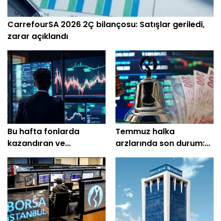
CarrefourSA 2026 2Ç bilançosu: Satışlar geriledi,
zarar açıklandı
Bu hafta fonlarda
Temmuz halka
kazandıran ve
arzlarında son durum:
kaybettirenler belli oldu
En çok kazandıran belli
oldu