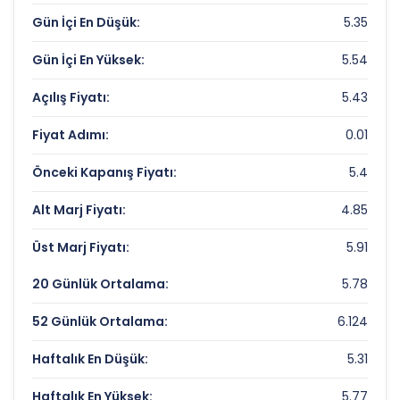
Çarpanları
Gün İçi En Düşük:
5.35
Fiyat/Kazanç (F/K):
Veri Yok
Gün İçi En Yüksek:
5.54
Piyasa Değeri/Defter Değeri (PD/DD):
0
Açılış Fiyatı:
5.43
BORLEASE OTOMOTIV Rekorlar ve Önemli
Fiyat Adımı:
0.01
Seviyeler
Önceki Kapanış Fiyatı:
5.4
Bugün Gördüğü En Yüksek Fiyat:
5.54 TL
Alt Marj Fiyatı:
4.85
Son 1 Yılın Zirvesi:
33.16 TL
Üst Marj Fiyatı:
5.91
Son 1 Yılın Dibi:
2.59 TL
20 Günlük Ortalama:
5.78
52 Günlük Ortalama:
6.124
Haftalık En Düşük:
5.31
Haftalık En Yüksek:
5.77