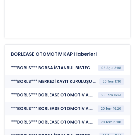
BORLEASE OTOMOTIV KAP Haberleri
***BORLS*** BORSA İSTANBUL BISTECH DEVRE KESİCİ UYGULAMASI (Pay Bazında Devre Kesici Bildirimi)
05 Ağu 13:08
***BORLS*** MERKEZİ KAYIT KURULUŞU A.Ş. (Merkezi Kayıt Kuruluşu A.Ş. Duyurusu)
20 Tem 17:10
***BORLS*** BORLEASE OTOMOTİV A.Ş. (Pay Dışında Sermaye Piyasası Aracı İşlemlerine İlişkin Bildirim (Faiz İçeren))
20 Tem 16:43
***BORLS*** BORLEASE OTOMOTİV A.Ş. (Pay Dışında Sermaye Piyasası Aracı İşlemlerine İlişkin Bildirim (Faiz İçeren))
20 Tem 16:20
***BORLS*** BORLEASE OTOMOTİV A.Ş. (Pay Dışında Sermaye Piyasası Aracı İşlemlerine İlişkin Bildirim (Faiz İçeren))
20 Tem 15:08