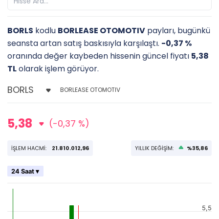
BORLS
kodlu
BORLEASE OTOMOTIV
payları, bugünkü
seansta artan satış baskısıyla karşılaştı.
-0,37 %
oranında değer kaybeden hissenin güncel fiyatı
5,38
TL
olarak işlem görüyor.
BORLEASE OTOMOTIV
5,38
(-0,37 %)
İŞLEM HACMİ:
21.810.012,96
YILLIK DEĞİŞİM:
%35,86
24 Saat ▾
5,5