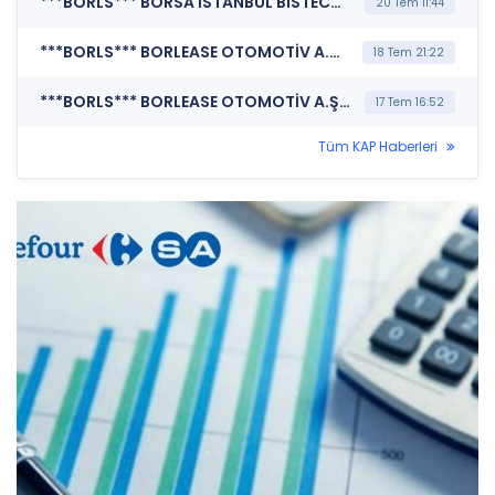
***BORLS*** BORSA İSTANBUL BISTECH DEVRE KESİCİ UYGULAMASI (Pay Bazında Devre Kesici Bildirimi)
20 Tem 11:44
***BORLS*** BORLEASE OTOMOTİV A.Ş. (Pay Dışında Sermaye Piyasası Aracı İşlemlerine İlişkin Bildirim (Faiz İçeren))
18 Tem 21:22
***BORLS*** BORLEASE OTOMOTİV A.Ş. (Bağımsız Denetim Kuruluşunun Belirlenmesi)
17 Tem 16:52
Tüm KAP Haberleri