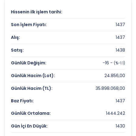
2136.73750707 TL
olan 52 haftalık zirvesi ve
1365.53407217 TL
olan dip seviyesi, analistlerin
Hissenin ilk işlem tarihi:
hedef fiyat
belirlemelerinde referans noktaları
olarak kullanılır.
CLEBI
için detaylı indikatör
Son İşlem Fiyatı:
1437
analizlerine
teknik analiz sayfamızdan
Alış:
1437
ulaşabilirsiniz.
Satış:
1438
CELEBI Fiyat ve Getiri Karnesi
Günlük Değişim:
-16 -
(%-1.1)
Anlık Fiyat:
1.437,00 TL
Günlük Hacim (Lot):
24.856,00
Günlük Değişim:
-1,10%
Günlük Hacim (TL):
35.898.068,00
Yıllık Getiri:
%-0,78
Baz Fiyatı:
1437
CELEBI Değerleme Çarpanları
Günlük Ortalama:
1444.242
Fiyat/Kazanç (F/K):
11.09
Gün İçi En Düşük:
1430
Piyasa Değeri/Defter Değeri (PD/DD):
4.28