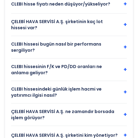
+
CLEBI hisse fiyatı neden düşüyor/yükseliyor?
ÇELEBİ HAVA SERVİSİ A.Ş. şirketinin kaç lot
+
hissesi var?
CLEBI hissesi bugün nasıl bir performans
+
sergiliyor?
CLEBI hissesinin F/K ve PD/DD oranları ne
+
anlama geliyor?
CLEBI hissesindeki günlük işlem hacmi ve
+
yatırımcı ilgisi nasıl?
ÇELEBİ HAVA SERVİSİ A.Ş. ne zamandır borsada
+
işlem görüyor?
+
ÇELEBİ HAVA SERVİSİ A.Ş. şirketini kim yönetiyor?