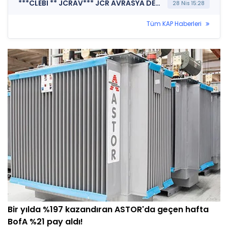
***CLEBI ** JCRAV*** JCR AVRASYA DERECELENDİRME A.Ş. (Kredi Derecelendirmesi)
28 Nis 15:28
Tüm KAP Haberleri
Bir yılda %197 kazandıran ASTOR'da geçen hafta
BofA %21 pay aldı!