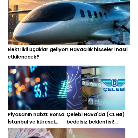
Elektrikli uçaklar geliyor! Havacılık hisseleri nasıl
etkilenecek?
Piyasanın nabzı: Borsa
Çelebi Hava'da (CLEBI)
İstanbul ve küresel
bedelsiz beklentisi!
piyasalarda gün
Potansiyeli belli oldu
başlarken (30