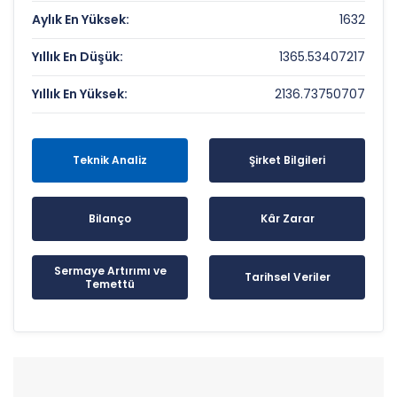
Aylık En Yüksek:
1632
Yıllık En Düşük:
1365.53407217
Yıllık En Yüksek:
2136.73750707
Teknik Analiz
Şirket Bilgileri
Bilanço
Kâr Zarar
Sermaye Artırımı ve
Tarihsel Veriler
Temettü