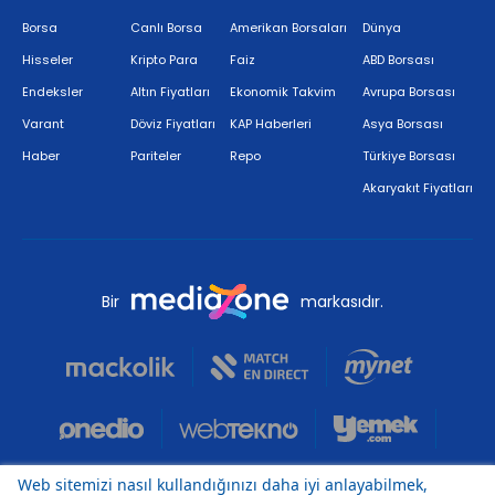
Borsa
Canlı Borsa
Amerikan Borsaları
Dünya
Hisseler
Kripto Para
Faiz
ABD Borsası
Endeksler
Altın Fiyatları
Ekonomik Takvim
Avrupa Borsası
Varant
Döviz Fiyatları
KAP Haberleri
Asya Borsası
Haber
Pariteler
Repo
Türkiye Borsası
Akaryakıt Fiyatları
Bir
markasıdır.