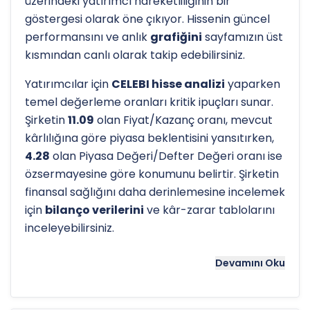
üzerindeki yatırımcı hareketliliğinin bir
göstergesi olarak öne çıkıyor. Hissenin güncel
performansını ve anlık
grafiğini
sayfamızın üst
kısmından canlı olarak takip edebilirsiniz.
Yatırımcılar için
CELEBI hisse analizi
yaparken
temel değerleme oranları kritik ipuçları sunar.
Şirketin
11.09
olan Fiyat/Kazanç oranı, mevcut
kârlılığına göre piyasa beklentisini yansıtırken,
4.28
olan Piyasa Değeri/Defter Değeri oranı ise
özsermayesine göre konumunu belirtir. Şirketin
finansal sağlığını daha derinlemesine incelemek
için
bilanço verilerini
ve kâr-zarar tablolarını
inceleyebilirsiniz.
Hissenin uzun vadeli trendini ve potansiyel
Devamını Oku
destek-direnç seviyelerini anlamak için
teknik
analiz
göstergeleri önemli bir araçtır. Hissenin