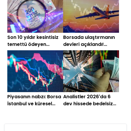
Temmuz)
Son 10 yıldır kesintisiz
Borsada ulaştırmanın
temettü ödeyen
devleri açıklandı!
hisseler
Listenin zirvesi
şaşırtmadı
Piyasanın nabzı: Borsa
Analistler 2026'da 6
İstanbul ve küresel
dev hissede bedelsiz
piyasalarda gün
öngörüsünü
başlarken (8 Haziran)
sürdürüyor