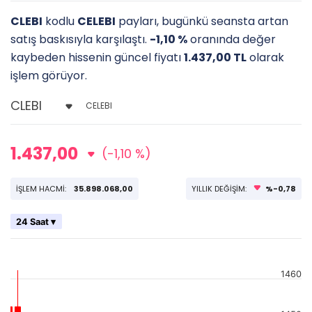
CLEBI
kodlu
CELEBI
payları, bugünkü seansta artan
satış baskısıyla karşılaştı.
-1,10 %
oranında değer
kaybeden hissenin güncel fiyatı
1.437,00 TL
olarak
işlem görüyor.
CELEBI
1.437,00
(-1,10 %)
İŞLEM HACMİ:
35.898.068,00
YILLIK DEĞİŞİM:
%-0,78
24 Saat ▾
1460