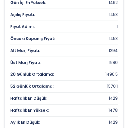
Gün İçi En Yüksek:
1462
CELEBI Rekorlar ve Önemli Seviyeler
Açılış Fiyatı:
1453
Bugün Gördüğü En Yüksek Fiyat:
1462 TL
Fiyat Adımı:
1
Son 1 Yılın Zirvesi:
2136.73750707 TL
Önceki Kapanış Fiyatı:
1453
Son 1 Yılın Dibi:
1365.53407217 TL
Alt Marj Fiyatı:
1294
Üst Marj Fiyatı:
1580
20 Günlük Ortalama:
1490.5
52 Günlük Ortalama:
1570.1
Haftalık En Düşük:
1429
Haftalık En Yüksek:
1478
Aylık En Düşük:
1429