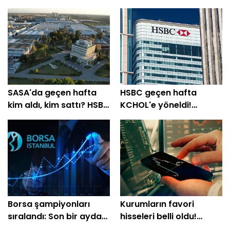
SASA'da geçen hafta
HSBC geçen hafta
kim aldı, kim sattı? HSBC
KCHOL'e yöneldi!
%64'ünü topladı
THYAO'da 1,37 milyar TL
satış
Borsa şampiyonları
Kurumların favori
sıralandı: Son bir ayda
hisseleri belli oldu!
üç haneli getiri sağladı
Yüzde 200'e yakın getiri