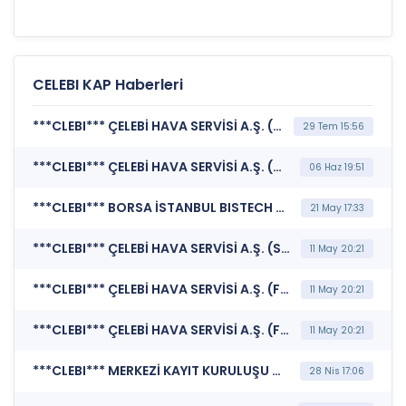
CELEBI KAP Haberleri
***CLEBI*** ÇELEBİ HAVA SERVİSİ A.Ş. (Özel Durum Açıklaması (Genel))
29 Tem 15:56
***CLEBI*** ÇELEBİ HAVA SERVİSİ A.Ş. (Birleşme İşlemlerine İlişkin Bildirim)
06 Haz 19:51
***CLEBI*** BORSA İSTANBUL BISTECH DEVRE KESİCİ UYGULAMASI (Pay Bazında Devre Kesici Bildirimi)
21 May 17:33
***CLEBI*** ÇELEBİ HAVA SERVİSİ A.Ş. (Sorumluluk Beyanı (Konsolide))
11 May 20:21
***CLEBI*** ÇELEBİ HAVA SERVİSİ A.Ş. (Faaliyet Raporu (Konsolide))
11 May 20:21
***CLEBI*** ÇELEBİ HAVA SERVİSİ A.Ş. (Finansal Rapor)
11 May 20:21
***CLEBI*** MERKEZİ KAYIT KURULUŞU A.Ş. (Pay Mali Hak Kullanım İşlemi - Nakit Ödeme)
28 Nis 17:06