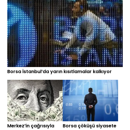
Borsa İstanbul’da yarın kısıtlamalar kalkıyor
Merkez’in çağrısıyla
Borsa çöküşü siyasete