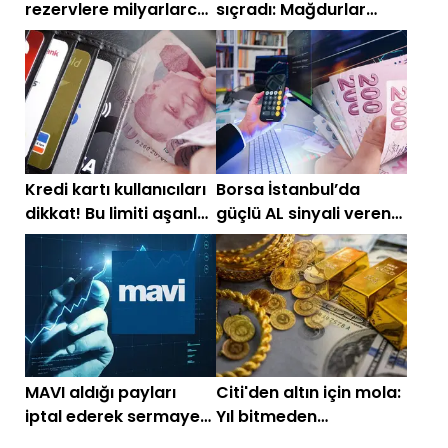
rezervlere milyarlarca
sıçradı: Mağdurlar
dolar girdi
parti kuruyor
Kredi kartı kullanıcıları
Borsa İstanbul’da
dikkat! Bu limiti aşanlar
güçlü AL sinyali veren
daha fazla ödeme
hisseler
yapıyor
MAVI aldığı payları
Citi'den altın için mola:
iptal ederek sermaye
Yıl bitmeden
azaltımına gidiyor
başlayacak