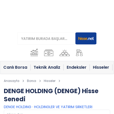
Canlı Borsa
Teknik Analiz
Endeksler
Hisseler
Anasayfa
Borsa
Hisseler
DENGE HOLDING (DENGE) Hisse
Senedi
DENGE HOLDING
·
HOLDINGLER VE YATIRIM SIRKETLERI