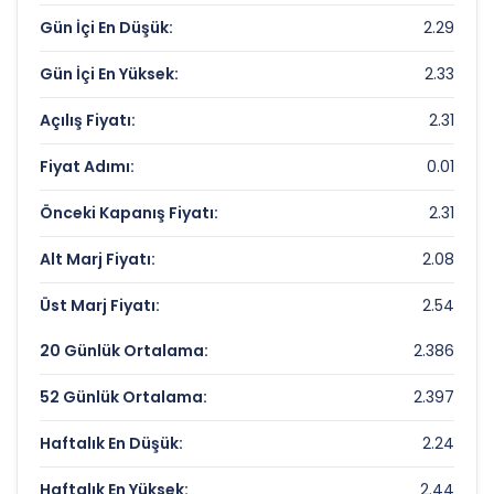
Gün İçi En Düşük:
2.29
Piyasa Değeri/Defter Değeri (PD/DD):
0.92
Gün İçi En Yüksek:
2.33
DENGE HOLDING Rekorlar ve Önemli
Seviyeler
Açılış Fiyatı:
2.31
Fiyat Adımı:
0.01
Bugün Gördüğü En Yüksek Fiyat:
2.33 TL
Son 1 Yılın Zirvesi:
4.25 TL
Önceki Kapanış Fiyatı:
2.31
Son 1 Yılın Dibi:
2.1 TL
Alt Marj Fiyatı:
2.08
Üst Marj Fiyatı:
2.54
20 Günlük Ortalama:
2.386
52 Günlük Ortalama:
2.397
Haftalık En Düşük:
2.24
Haftalık En Yüksek:
2.44