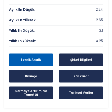
Aylık En Düşük:
2.24
Aylık En Yüksek:
2.65
Yıllık En Düşük:
2.1
Yıllık En Yüksek:
4.25
Teknik Analiz
Şirket Bilgileri
Bilanço
Kâr Zarar
Sermaye Artırımı ve
Tarihsel Veriler
Temettü