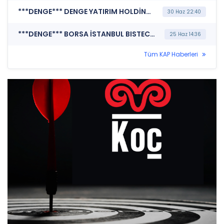
***DENGE*** DENGE YATIRIM HOLDİNG A.Ş. (Finansal Duran Varlık Edinimi)
30 Haz 22:40
***DENGE*** BORSA İSTANBUL BISTECH DEVRE KESİCİ UYGULAMASI (Pay Bazında Devre Kesici Bildirimi)
25 Haz 14:36
Tüm KAP Haberleri