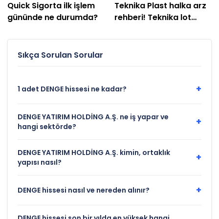
Quick Sigorta ilk işlem
Teknika Plast halka arz
gününde ne durumda?
rehberi! Teknika lot
hesabı
Sıkça Sorulan Sorular
+
1 adet DENGE hissesi ne kadar?
DENGE YATIRIM HOLDİNG A.Ş. ne iş yapar ve
+
hangi sektörde?
DENGE YATIRIM HOLDİNG A.Ş. kimin, ortaklık
+
yapısı nasıl?
+
DENGE hissesi nasıl ve nereden alınır?
DENGE hissesi son bir yılda en yüksek hangi