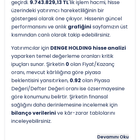
geçirdi.
9.743.829,13 TL
'lik işlem hacmi, hisse
üzerindeki yatırımcı hareketliliğinin bir
göstergesi olarak öne çıkıyor. Hissenin güncel
performansını ve anlık
grafiğini
sayfamızın üst
kısmından canlı olarak takip edebilirsiniz.
Yatırımcılar için
DENGE HOLDING hisse analizi
yaparken temel değerleme oranları kritik
ipuçları sunar. Şirketin
0
olan Fiyat/Kazanç
oranı, mevcut kârlılığına göre piyasa
beklentisini yansıtırken,
0.92
olan Piyasa
Değeri/Defter Değeri oranı ise özsermayesine
göre konumunu belirtir. Şirketin finansal
sağlığını daha derinlemesine incelemek için
bilanço verilerini
ve kâr-zarar tablolarını
inceleyebilirsiniz.
Hissenin uzun vadeli trendini ve potansiyel
Devamını Oku