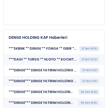
DENGE HOLDING KAP Haberleri
***SKBNK ** DENGE ** YONGA ** ISBIR ** BERA ** OZYSR*** MERKEZİ KAYIT KURULUŞU A.Ş. (Borsada İşlem Gören Tipe Dönüşüm Duyurusu)
13 Tem 16:56
***DAGI ** TURSG ** HLGYO ** KOCMT ** ALBRK ** TCELL ** SEKFK ** CEMAS ** SISE ** TSPOR ** VAKFN ** SKBNK ** BIOEN ** DENGE ** IHLGM ** GSDDE ** BETAE ** GRNYO ** SANEL ** SELVA ** VKGYO ** EKGYO ** VERTU ** KAREL ** KUVVA ** IEYHO ** PRZMA ** ARMGD ** EUYO ** GENTS ** DOFRB ** KARSN ** ISFIN ** BRKO ** HRKET ** NTHOL ** OZYSR ** TTKOM ** KZBGY ** USAK ** SRVGY ** BFREN ** BAGFS ** TEKTU*** MERKEZİ KAYIT KURULUŞU A.Ş. (SPK İşlem Yasağı Nedeniyle Pay Duyurusu)
13 Tem 12:20
***DENGE*** DENGE YATIRIM HOLDİNG A.Ş. (Bağımsız Denetim Kuruluşunun Belirlenmesi)
10 Tem 11:20
***DENGE*** DENGE YATIRIM HOLDİNG A.Ş. (Genel Kurul İşlemlerine İlişkin Bildirim)
10 Tem 11:05
***DENGE*** DENGE YATIRIM HOLDİNG A.Ş. (Kar Payı Dağıtım İşlemlerine İlişkin Bildirim)
06 Tem 15:38
***DENGE*** DENGE YATIRIM HOLDİNG A.Ş. (Genel Kurul İşlemlerine İlişkin Bildirim)
06 Tem 15:35