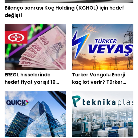
Bilanço sonrası Koç Holding (KCHOL) için hedef
değişti
EREGL hisselerinde
Türker Vangölü Enerji
hedef fiyat yarışı! 19
kaç lot verir? Türker
kurum beklentisini
Vangölü Enerji halka arz
açıkladı
oluyor