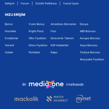
İletişim
Forum
Gizlilik Politikası
Yasal Uyarı
HIZLI ERİŞİM
Borsa
Canlı Borsa
Amerikan Borsaları
Dünya
Hisseler
Kripto Para
Faiz
ABD Borsası
Endeksler
Altın Fiyatları
Ekonomik Takvim
Avrupa Borsası
Varant
Döviz Fiyatları
KAP Haberleri
Asya Borsası
Haber
Pariteler
Repo
Türkiye Borsası
Akaryakıt Fiyatları
Bir
markasıdır.