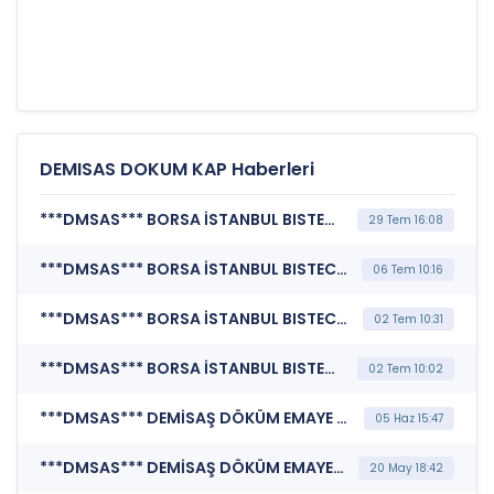
DEMISAS DOKUM KAP Haberleri
***DMSAS*** BORSA İSTANBUL BISTECH DEVRE KESİCİ UYGULAMASI (Pay Bazında Devre Kesici Bildirimi)
29 Tem 16:08
***DMSAS*** BORSA İSTANBUL BISTECH DEVRE KESİCİ UYGULAMASI (Pay Bazında Devre Kesici Bildirimi)
06 Tem 10:16
***DMSAS*** BORSA İSTANBUL BISTECH DEVRE KESİCİ UYGULAMASI (Pay Bazında Devre Kesici Bildirimi)
02 Tem 10:31
***DMSAS*** BORSA İSTANBUL BISTECH DEVRE KESİCİ UYGULAMASI (Pay Bazında Devre Kesici Bildirimi)
02 Tem 10:02
***DMSAS*** DEMİSAŞ DÖKÜM EMAYE MAMÜLLERİ SANAYİ A.Ş. (Özel Durum Açıklaması (Genel))
05 Haz 15:47
***DMSAS*** DEMİSAŞ DÖKÜM EMAYE MAMÜLLERİ SANAYİ A.Ş. (Özel Durum Açıklaması (Genel))
20 May 18:42