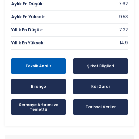
Aylık En Düşük:
7.62
Aylık En Yüksek:
9.53
Yıllık En Düşük:
7.22
Yıllık En Yüksek:
14.9
Teknik Analiz
Şirket Bilgileri
Bilanço
Kâr Zarar
Sermaye Artırımı ve
Tarihsel Veriler
Temettü