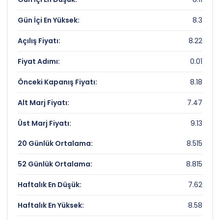
Piyasa Değeri/Defter Değeri (PD/DD):
1.16
Gün İçi En Yüksek:
8.3
DEMISAS DOKUM Rekorlar ve Önemli
Seviyeler
Açılış Fiyatı:
8.22
Fiyat Adımı:
0.01
Bugün Gördüğü En Yüksek Fiyat:
8.3 TL
Son 1 Yılın Zirvesi:
14.9 TL
Önceki Kapanış Fiyatı:
8.18
Son 1 Yılın Dibi:
7.22 TL
Alt Marj Fiyatı:
7.47
Üst Marj Fiyatı:
9.13
20 Günlük Ortalama:
8.515
52 Günlük Ortalama:
8.815
Haftalık En Düşük:
7.62
Haftalık En Yüksek:
8.58