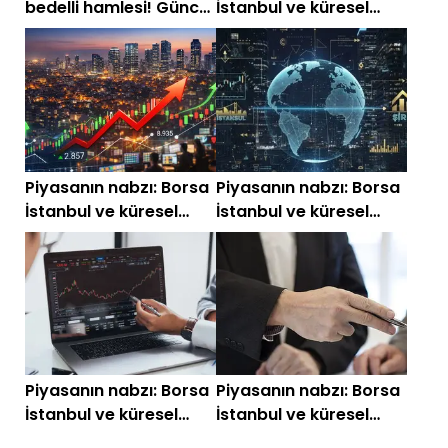
bedelli hamlesi! Güncel
İstanbul ve küresel
tam liste
piyasalarda gün
başlarken (21 Mayıs)
Piyasanın nabzı: Borsa
Piyasanın nabzı: Borsa
İstanbul ve küresel
İstanbul ve küresel
piyasalarda gün
piyasalarda gün
başlarken (22 Nisan)
başlarken (16 Nisan
2026)
Piyasanın nabzı: Borsa
Piyasanın nabzı: Borsa
İstanbul ve küresel
İstanbul ve küresel
piyasalarda gün
piyasalarda gün