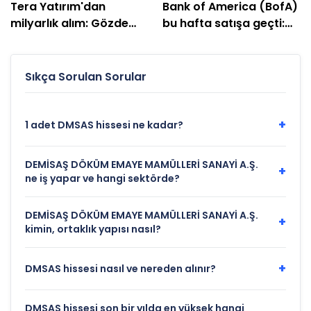
Tera Yatırım'dan
Bank of America (BofA)
milyarlık alım: Gözde
bu hafta satışa geçti:
hisseleri belli oldu
EREGL ve SASA listede
Sıkça Sorulan Sorular
+
1 adet DMSAS hissesi ne kadar?
DEMİSAŞ DÖKÜM EMAYE MAMÜLLERİ SANAYİ A.Ş.
+
ne iş yapar ve hangi sektörde?
DEMİSAŞ DÖKÜM EMAYE MAMÜLLERİ SANAYİ A.Ş.
+
kimin, ortaklık yapısı nasıl?
+
DMSAS hissesi nasıl ve nereden alınır?
DMSAS hissesi son bir yılda en yüksek hangi