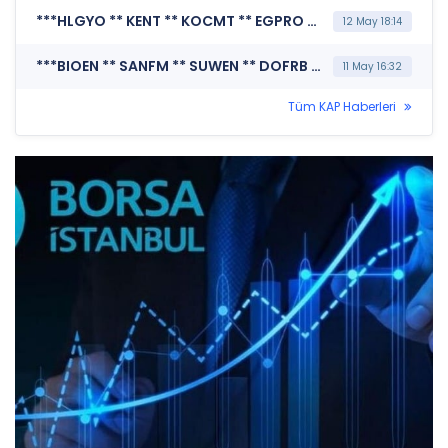
***HLGYO ** KENT ** KOCMT ** EGPRO ** LXGYO ** DUNYH ** YKSLN ** AHGAZ ** INFO ** SISE ** KOPOL ** HUNER ** GSRAY ** PENGD ** AVOD ** BIOEN ** KCAER ** CVKMD ** EKGYO ** GLBMD ** SOKM ** SKTAS ** TKFEN ** SEYKM ** SURGY ** FADE ** AZTEK ** ALTNY ** SUWEN ** DOFRB ** BORLS ** BRKO ** CANTE ** PATEK ** PSGYO ** ESEN ** SANFM ** PCILT ** TSGYO ** BORSK ** SASA ** DMSAS ** ASTOR*** MERKEZİ KAYIT KURULUŞU A.Ş. (SPK İşlem Yasağı Nedeniyle Pay Duyurusu)
12 May 18:14
***BIOEN ** SANFM ** SUWEN ** DOFRB ** TKFEN ** YKSLN ** SEYKM ** FADE ** INFO ** DMSAS ** ENDAE*** MERKEZİ KAYIT KURULUŞU A.Ş. (Borsada İşlem Gören Tipe Dönüşüm Duyurusu)
11 May 16:32
Tüm KAP Haberleri