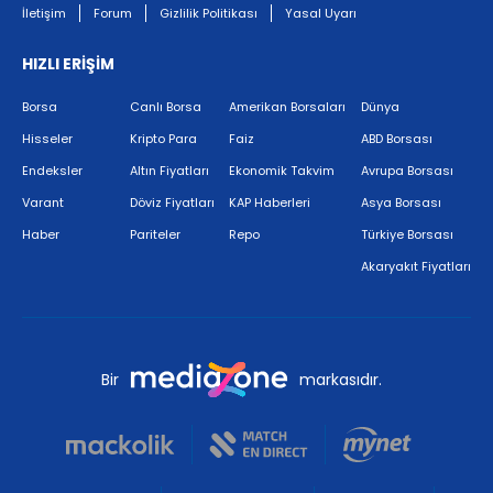
İletişim
Forum
Gizlilik Politikası
Yasal Uyarı
HIZLI ERİŞİM
Borsa
Canlı Borsa
Amerikan Borsaları
Dünya
Hisseler
Kripto Para
Faiz
ABD Borsası
Endeksler
Altın Fiyatları
Ekonomik Takvim
Avrupa Borsası
Varant
Döviz Fiyatları
KAP Haberleri
Asya Borsası
Haber
Pariteler
Repo
Türkiye Borsası
Akaryakıt Fiyatları
Bir
markasıdır.