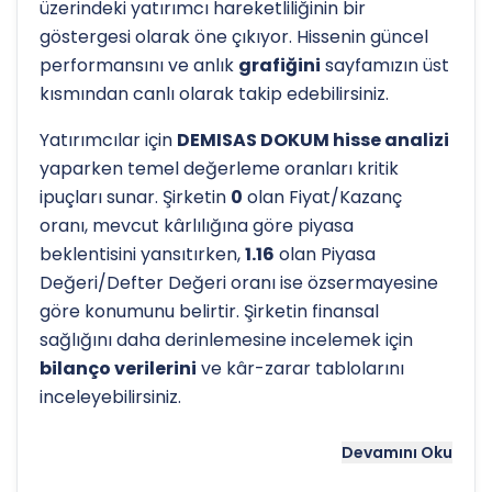
üzerindeki yatırımcı hareketliliğinin bir
göstergesi olarak öne çıkıyor. Hissenin güncel
performansını ve anlık
grafiğini
sayfamızın üst
kısmından canlı olarak takip edebilirsiniz.
Yatırımcılar için
DEMISAS DOKUM hisse analizi
yaparken temel değerleme oranları kritik
ipuçları sunar. Şirketin
0
olan Fiyat/Kazanç
oranı, mevcut kârlılığına göre piyasa
beklentisini yansıtırken,
1.16
olan Piyasa
Değeri/Defter Değeri oranı ise özsermayesine
göre konumunu belirtir. Şirketin finansal
sağlığını daha derinlemesine incelemek için
bilanço verilerini
ve kâr-zarar tablolarını
inceleyebilirsiniz.
Hissenin uzun vadeli trendini ve potansiyel
Devamını Oku
destek-direnç seviyelerini anlamak için
teknik