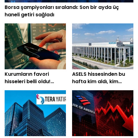
Borsa şampiyonları sıralandı: Son bir ayda üç
haneli getiri sağladı
Kurumların favori
ASELS hissesinden bu
hisseleri belli oldu!
hafta kim aldı, kim
Yüzde 200'e yakın getiri
sattı?
bekleniyor