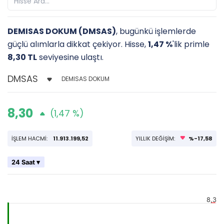
DEMISAS DOKUM (DMSAS)
, bugünkü işlemlerde
güçlü alımlarla dikkat çekiyor. Hisse,
1,47 %
'lik primle
8,30 TL
seviyesine ulaştı.
DEMISAS DOKUM
8,30
(1,47 %)
İŞLEM HACMİ:
11.913.199,52
YILLIK DEĞİŞİM:
%-17,58
24 Saat ▾
8,3