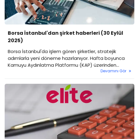
Borsa İstanbul'dan şirket haberleri (30 Eylül
2025)
Borsa İstanbul'da işlem gören şirketler, stratejik
adımlarla yeni döneme hazırlanıyor. Hafta boyunca
Kamuyu Aydınlatma Platformu (KAP) üzerinden
Devamını Gör
yapılan duyurular, sermaye artırımlarından yeni satış
anlaşmalarına, tahvil ihracından kritik yatırımlara kadar
geniş bir yelpazede önemli gelişmeleri gözler önüne
serdi. Bu kararlar, şirketlerin gelecek dönem büyüme
ve finansman stratejileri hakkında önemli ipuçları
veriyor.