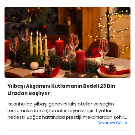
mercek altına aldık.
Yılbaşı Akşamını Kutlamanın Bedeli 23 Bin
Liradan Başlıyor
İstanbul’da yılbaşı gecesini lüks oteller ve seçkin
restoranlarda karşılamak isteyenler için fiyatlar
netleşti. Boğaz hattındaki prestijli mekanlardan şehir
Devamını Gör
otellerine kadar birçok noktada kişi başı yılbaşı
yemeği ve eğlence ücretleri dikkat çekici seviyelere