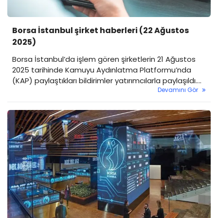
Borsa İstanbul şirket haberleri (22 Ağustos
2025)
Borsa İstanbul’da işlem gören şirketlerin 21 Ağustos
2025 tarihinde Kamuyu Aydınlatma Platformu’nda
(KAP) paylaştıkları bildirimler yatırımcılarla paylaşıldı.
Devamını Gör
Duyurular arasında sermaye artırımları, pay geri
alımları, ortaklık kararları, bono ihraçları ve yeni
sözleşmeler öne çıktı.