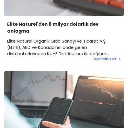
Elite Naturel'den 8 milyar dolarlık dev
anlaşma
Elite Naturel Organik Gıda Sanayi ve Ticaret A.Ş.
(ELITE), ABD ve Kanada’nın önde gelen
distribütörlerinden KeHE Distributors ile dağıtım
Devamını Gör
sözleşmesi imzaladığını duyurdu. Şirket, Kamuyu
Aydınlatma Platformu’na (KAP) yaptığı açıklamada
anlaşmaya ilişkin detayları paylaştı.