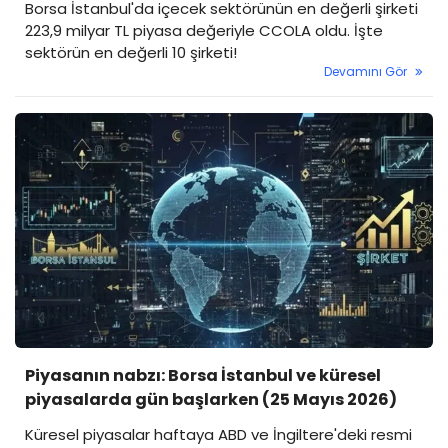
Borsa İstanbul'da içecek sektörünün en değerli şirketi
223,9 milyar TL piyasa değeriyle CCOLA oldu. İşte
sektörün en değerli 10 şirketi!
Devamını Gör
Piyasanın nabzı: Borsa İstanbul ve küresel
piyasalarda gün başlarken (25 Mayıs 2026)
Küresel piyasalar haftaya ABD ve İngiltere'deki resmi