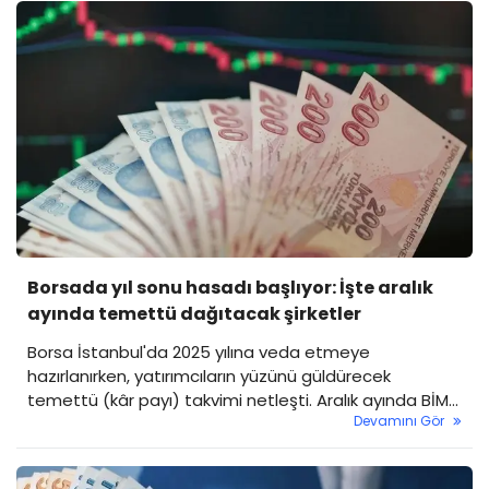
ulaştı.
Borsada yıl sonu hasadı başlıyor: İşte aralık
ayında temettü dağıtacak şirketler
Borsa İstanbul'da 2025 yılına veda etmeye
hazırlanırken, yatırımcıların yüzünü güldürecek
temettü (kâr payı) takvimi netleşti. Aralık ayında BİM
Devamını Gör
ve Turkcell gibi piyasanın devleri yatırımcılarıyla kârını
paylaşacak.