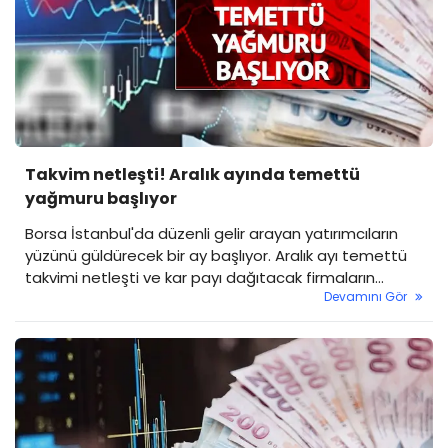
Takvim netleşti! Aralık ayında temettü
yağmuru başlıyor
Borsa İstanbul'da düzenli gelir arayan yatırımcıların
yüzünü güldürecek bir ay başlıyor. Aralık ayı temettü
takvimi netleşti ve kar payı dağıtacak firmaların
Devamını Gör
listesi, hisse başı net temettü tutarları ve ödeme
tarihleri belli oldu. Bu ay temettü verecek şirket sayısı
dikkat çekici seviyeye ulaştı.