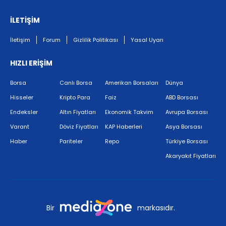
İLETİŞİM
İletişim
Forum
Gizlilik Politikası
Yasal Uyarı
HIZLI ERİŞİM
Borsa
Canlı Borsa
Amerikan Borsaları
Dünya
Hisseler
Kripto Para
Faiz
ABD Borsası
Endeksler
Altın Fiyatları
Ekonomik Takvim
Avrupa Borsası
Varant
Döviz Fiyatları
KAP Haberleri
Asya Borsası
Haber
Pariteler
Repo
Türkiye Borsası
Akaryakıt Fiyatları
Bir
markasıdır.