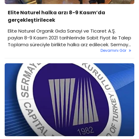
Elite Naturel halka arzı 8-9 Kasım’da
gerçekleştirilecek
Elite Naturel Organik Gıda Sanayi ve Ticaret A.Ş.
payları 8-9 Kasım 2021 tarihlerinde Sabit Fiyat ile Talep
Toplama süreciyle birlikte halka arz edilecek. Sermaye
Devamını Gör
artırımı ve ortak satışı yöntemleri ile gerçekleştirilecek
halka arzda toplam 12 milyon adet pay satışa
sunulacak. Halka açıklık oranı %22,22 olarak öngörüldü.
Halka arzda birim pay fiyatı 16,30 TL olarak belirlendi.