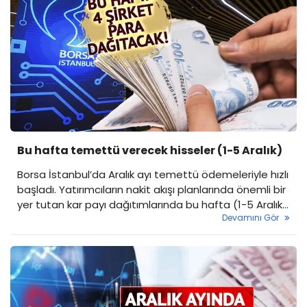
Bu hafta temettü verecek hisseler (1-5 Aralık)
Borsa İstanbul’da Aralık ayı temettü ödemeleriyle hızlı
başladı. Yatırımcıların nakit akışı planlarında önemli bir
yer tutan kar payı dağıtımlarında bu hafta (1-5 Aralık
Devamını Gör
2025), özellikle Ford Otosan (FROTO) ve Göltaş
Çimento (GOLTS) gibi dikkat çeken şirketler ödeme
yapacak.