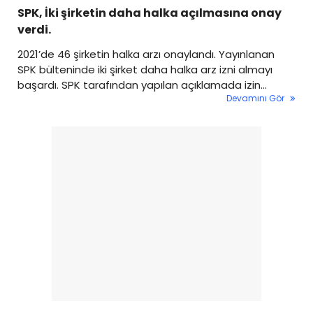
SPK, İki şirketin daha halka açılmasına onay
verdi.
2021’de 46 şirketin halka arzı onaylandı. Yayınlanan
SPK bülteninde iki şirket daha halka arz izni almayı
başardı. SPK tarafından yapılan açıklamada izin
Devamını Gör
verilen iki şirketin İşbir Sentetik Dokuma Sanayi A.Ş. ve
Elite Naturel Organik Gıda Sanayi Ticaret A.Ş. olduğu
ifade edildi.