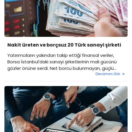
Nakit üreten ve borçsuz 20 Türk sanayi şirketi
Yatırımcıların yakından takip ettiği finansal veriler,
Borsa İstanbul’daki sanayi şirketlerinin mali gücünü
gözler önüne serdi. Net borcu bulunmayan, güçlü
Devamını Gör
nakit akışı yaratan ve sermaye getirisi (ROIC) yüksek
firmaların öne çıktığı son çalışma, borsada finansal
disiplini koruyan şirketlerin sürdürülebilir büyüme
dönemine geçtiğini gösteriyor.