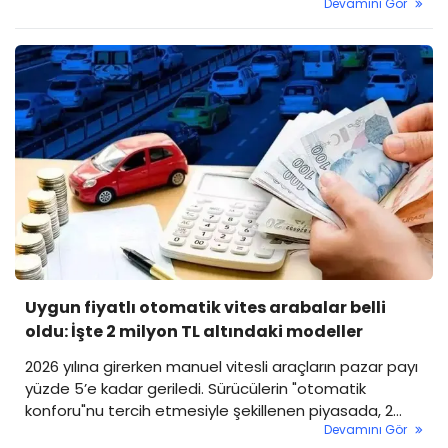
Devamını Gör
duyurdu. Kamuyu Aydınlatma Platformu (KAP)
üzerinden yapılan açıklamada, Yönetim Kurulu’nun
ortaklara kâr payı ödenmesi yönünde karar aldığı
belirtildi. Şirket 12.960.000 TL kar payı dağıtmayı
planlıyor.
Uygun fiyatlı otomatik vites arabalar belli
oldu: İşte 2 milyon TL altındaki modeller
2026 yılına girerken manuel vitesli araçların pazar payı
yüzde 5’e kadar geriledi. Sürücülerin "otomatik
konforu"nu tercih etmesiyle şekillenen piyasada, 2
Devamını Gör
milyon TL psikolojik sınırının altında kalan modelleri