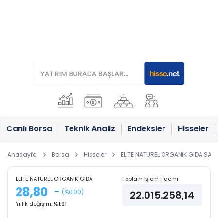
Canlı Borsa
Teknik Analiz
Endeksler
Hisseler
Anasayfa
Borsa
Hisseler
ELİTE NATUREL ORGANİK GIDA SANAY
ELITE NATUREL ORGANIK GIDA
Toplam İşlem Hacmi
28,80
(%0,00)
22.015.258,14
Yıllık değişim:
%1,91