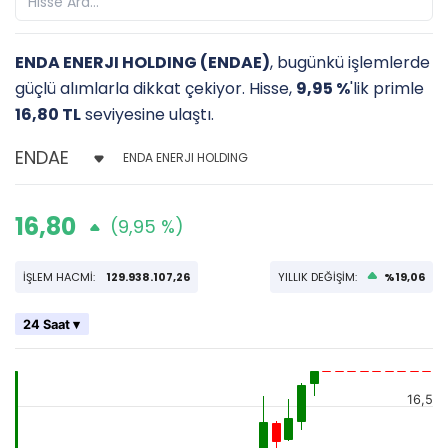
ENDA ENERJI HOLDING (ENDAE)
, bugünkü işlemlerde
güçlü alımlarla dikkat çekiyor. Hisse,
9,95 %
'lik primle
16,80 TL
seviyesine ulaştı.
ENDA ENERJI HOLDING
16,80
(9,95 %)
İŞLEM HACMİ:
129.938.107,26
YILLIK DEĞİŞİM:
%19,06
24 Saat ▾
16,5