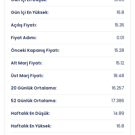
Fiyat/Kazanç (F/K):
Veri Yok
Gün İçi En Yüksek:
16.8
Piyasa Değeri/Defter Değeri (PD/DD):
0.63
Açılış Fiyatı:
15.35
ENDA ENERJI HOLDING Rekorlar ve Önemli
Fiyat Adımı:
0.01
Seviyeler
Önceki Kapanış Fiyatı:
15.28
Bugün Gördüğü En Yüksek Fiyat:
16.8 TL
Alt Marj Fiyatı:
15.12
Son 1 Yılın Zirvesi:
23.76 TL
Üst Marj Fiyatı:
18.48
Son 1 Yılın Dibi:
12.33 TL
20 Günlük Ortalama:
16.257
52 Günlük Ortalama:
17.386
Haftalık En Düşük:
14.89
Haftalık En Yüksek:
16.8