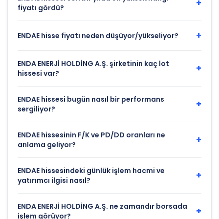
+
fiyatı gördü?
+
ENDAE hisse fiyatı neden düşüyor/yükseliyor?
ENDA ENERJİ HOLDİNG A.Ş. şirketinin kaç lot
+
hissesi var?
ENDAE hissesi bugün nasıl bir performans
+
sergiliyor?
ENDAE hissesinin F/K ve PD/DD oranları ne
+
anlama geliyor?
ENDAE hissesindeki günlük işlem hacmi ve
+
yatırımcı ilgisi nasıl?
ENDA ENERJİ HOLDİNG A.Ş. ne zamandır borsada
+
işlem görüyor?