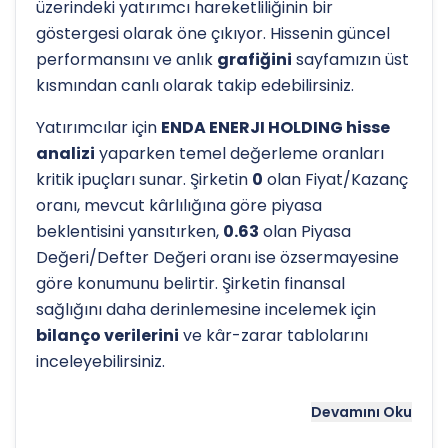
üzerindeki yatırımcı hareketliliğinin bir
göstergesi olarak öne çıkıyor. Hissenin güncel
performansını ve anlık
grafiğini
sayfamızın üst
kısmından canlı olarak takip edebilirsiniz.
Yatırımcılar için
ENDA ENERJI HOLDING hisse
analizi
yaparken temel değerleme oranları
kritik ipuçları sunar. Şirketin
0
olan Fiyat/Kazanç
oranı, mevcut kârlılığına göre piyasa
beklentisini yansıtırken,
0.63
olan Piyasa
Değeri/Defter Değeri oranı ise özsermayesine
göre konumunu belirtir. Şirketin finansal
sağlığını daha derinlemesine incelemek için
bilanço verilerini
ve kâr-zarar tablolarını
inceleyebilirsiniz.
Hissenin uzun vadeli trendini ve potansiyel
Devamını Oku
destek-direnç seviyelerini anlamak için
teknik