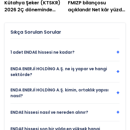
Kütahya Şeker (KTSKR)
FMIZP bilançosu
2026 2Ç döneminde
açıklandı! Net kâr yüzde
zarar etti
239 arttı
Sıkça Sorulan Sorular
+
1 adet ENDAE hissesi ne kadar?
ENDA ENERJİ HOLDİNG A.Ş. ne iş yapar ve hangi
+
sektörde?
ENDA ENERJİ HOLDİNG A.Ş. kimin, ortaklık yapısı
+
nasıl?
+
ENDAE hissesi nasıl ve nereden alınır?
ENDAE hissesi son bir yılda en yüksek hangi