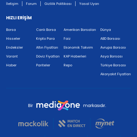
İletişim
Forum
Gizlilik Politikası
Yasal Uyarı
HIZLI ERİŞİM
Borsa
Canlı Borsa
Amerikan Borsaları
Dünya
Hisseler
Kripto Para
Faiz
ABD Borsası
Endeksler
Altın Fiyatları
Ekonomik Takvim
Avrupa Borsası
Varant
Döviz Fiyatları
KAP Haberleri
Asya Borsası
Haber
Pariteler
Repo
Türkiye Borsası
Akaryakıt Fiyatları
Bir
markasıdır.