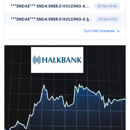
***ENDAE*** ENDA ENERJİ HOLDİNG A.Ş. (Şirket Genel Bilgi Formu)
23 Tem 15:40
***ENDAE*** ENDA ENERJİ HOLDİNG A.Ş. (Özel Durum Açıklaması (Genel))
23 Tem 15:31
Tüm KAP Haberleri