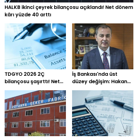
HALKB ikinci çeyrek bilançosu açıklandı! Net dönem
kârı yüzde 40 arttı
TDGYO 2026 2Ç
İş Bankası'nda üst
bilançosu şaşırttı! Net
düzey değişim: Hakan
kâr yüzde 105 bin arttı
Aran görevini
devrediyor