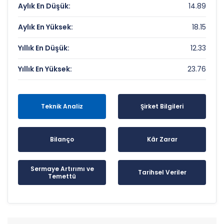
Aylık En Düşük:
14.89
Aylık En Yüksek:
18.15
Yıllık En Düşük:
12.33
Yıllık En Yüksek:
23.76
Teknik Analiz
Şirket Bilgileri
Bilanço
Kâr Zarar
Sermaye Artırımı ve
Tarihsel Veriler
Temettü