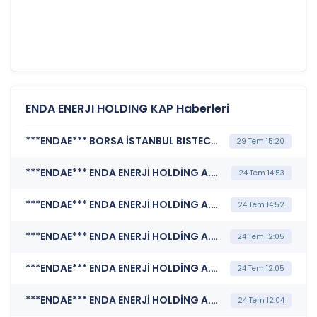
ENDA ENERJI HOLDING KAP Haberleri
***ENDAE*** BORSA İSTANBUL BISTECH DEVRE KESİCİ UYGULAMASI (Pay Bazında Devre Kesici Bildirimi)
29 Tem 15:20
***ENDAE*** ENDA ENERJİ HOLDİNG A.Ş. (Kurumsal Yönetim Bilgi Formu (Güncelleme) - Yönetim Kurulu-2)
24 Tem 14:53
***ENDAE*** ENDA ENERJİ HOLDİNG A.Ş. (Kurumsal Yönetim Bilgi Formu (Güncelleme) - Yönetim Kurulu-1)
24 Tem 14:52
***ENDAE*** ENDA ENERJİ HOLDİNG A.Ş. (Bağımsız Denetim Kuruluşunun Belirlenmesi)
24 Tem 12:05
***ENDAE*** ENDA ENERJİ HOLDİNG A.Ş. (Genel Kurul İşlemlerine İlişkin Bildirim)
24 Tem 12:05
***ENDAE*** ENDA ENERJİ HOLDİNG A.Ş. (Genel Kurul İşlemlerine İlişkin Bildirim)
24 Tem 12:04