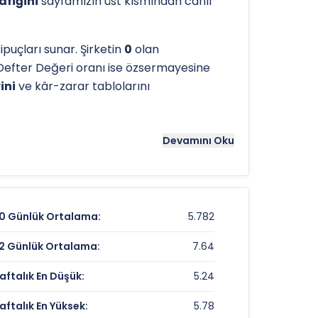
afiğini
sayfamızın üst kısmından canlı
puçları sunar. Şirketin
0
olan
Defter Değeri oranı ise özsermayesine
ini
ve kâr-zarar tablolarını
tergeleri önemli bir araçtır. Hissenin
Devamını Oku
 referans noktaları olarak kullanılır.
ENSRI
0 Günlük Ortalama:
5.782
5,32 TL
2 Günlük Ortalama:
7.64
-0,37%
aftalık En Düşük:
5.24
%-69,09
aftalık En Yüksek:
5.78