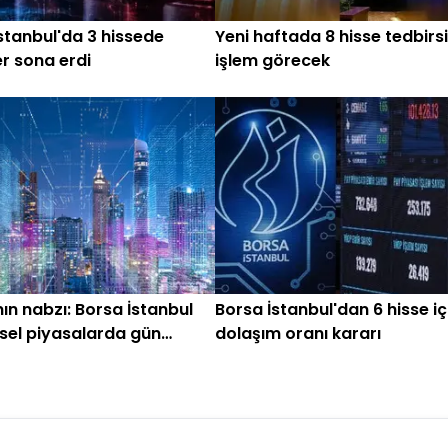
stanbul'da 3 hissede
Yeni haftada 8 hisse tedbirs
er sona erdi
işlem görecek
ın nabzı: Borsa İstanbul
Borsa İstanbul'dan 6 hisse için
sel piyasalarda gün
dolaşım oranı kararı
ken (6 Temmuz)