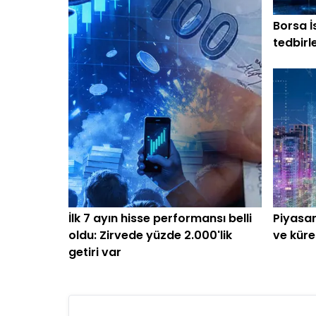
Borsa İ
tedbirl
İlk 7 ayın hisse performansı belli
Piyasan
oldu: Zirvede yüzde 2.000'lik
ve küre
getiri var
başlar