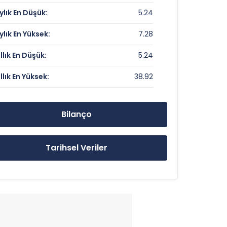
ylık En Düşük:
5.24
Veri Yok
ylık En Yüksek:
7.28
1.92
ıllık En Düşük:
5.24
ıllık En Yüksek:
38.92
5.64 TL
38.92 TL
Bilanço
5.24 TL
Tarihsel Veriler