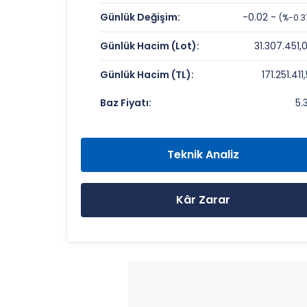
ENSARI SINAI YATIRIMLAR Değerleme
Günlük Değişim:
-0.02 -
(%-0.3
Fiyat/Kazanç (F/K):
Günlük Hacim (Lot):
31.307.451,
Piyasa Değeri/Defter Değeri (PD/DD):
Günlük Hacim (TL):
171.251.411,
ENSARI SINAI YATIRIMLAR Rekorlar ve
Baz Fiyatı:
5.
Bugün Gördüğü En Yüksek Fiyat:
Son 1 Yılın Zirvesi:
Teknik Analiz
Son 1 Yılın Dibi:
Kâr Zarar