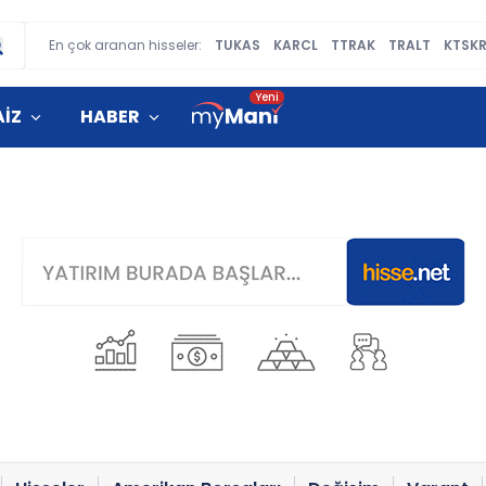
En çok aranan hisseler:
TUKAS
KARCL
TTRAK
TRALT
KTSK
AİZ
HABER