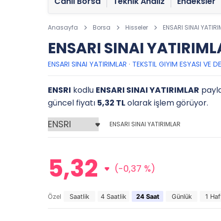
Canlı Borsa
Teknik Analiz
Endeksler
Anasayfa
Borsa
Hisseler
ENSARI SINAI YATIR
ENSARI SINAI YATIRIML
ENSARI SINAI YATIRIMLAR
·
TEKSTIL GIYIM ESYASI VE DE
ENSRI
kodlu
ENSARI SINAI YATIRIMLAR
payla
güncel fiyatı
5,32 TL
olarak işlem görüyor.
ENSARI SINAI YATIRIMLAR
5,32
(-0,37 %)
Özel
Saatlik
4 Saatlik
24 Saat
Günlük
1 Haf