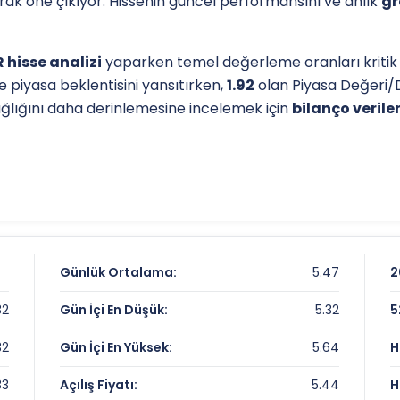
larak öne çıkıyor. Hissenin güncel performansını ve anlık
gr
 hisse analizi
yaparken temel değerleme oranları kritik i
e piyasa beklentisini yansıtırken,
1.92
olan Piyasa Değeri/
sağlığını daha derinlemesine incelemek için
bilanço veriler
l destek-direnç seviyelerini anlamak için
teknik analiz
gös
olan dip seviyesi, analistlerin
hedef fiyat
belirlemelerinde
naliz sayfamızdan
ulaşabilirsiniz.
iri Karnesi
Günlük Ortalama:
5.47
2
32
Gün İçi En Düşük:
5.32
5
32
Gün İçi En Yüksek:
5.64
H
33
Açılış Fiyatı:
5.44
H