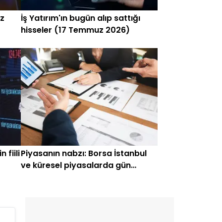
iz
İş Yatırım'ın bugün alıp sattığı
hisseler (17 Temmuz 2026)
 fiili
Piyasanın nabzı: Borsa İstanbul
ve küresel piyasalarda gün
başlarken (26 Haziran)