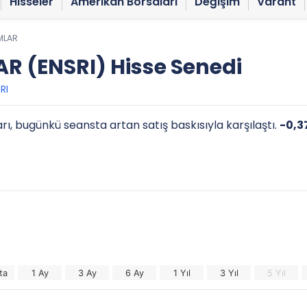
Hisseler
Amerikan Borsaları
Değişim
Varant
IMLAR
AR (ENSRI) Hisse Senedi
RI
rı, bugünkü seansta artan satış baskısıyla karşılaştı.
-0,3
ta
1 Ay
3 Ay
6 Ay
1 Yıl
3 Yıl
5 Yıl