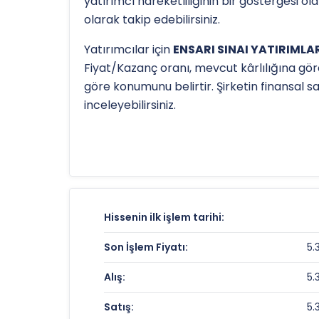
yatırımcı hareketliliğinin bir göstergesi o
olarak takip edebilirsiniz.
Yatırımcılar için
ENSARI SINAI YATIRIMLAR
Fiyat/Kazanç oranı, mevcut kârlılığına gör
göre konumunu belirtir. Şirketin finansal 
inceleyebilirsiniz.
Hissenin uzun vadeli trendini ve potansiye
38.92 TL
olan 52 haftalık zirvesi ve
5.24 TL
için detaylı indikatör analizlerine
teknik a
ENSARI SINAI YATIRIMLAR Fiyat ve Get
Hissenin ilk işlem tarihi:
Anlık Fiyat:
Son İşlem Fiyatı:
5.
Günlük Değişim:
Alış:
5.
Yıllık Getiri:
Satış:
5.