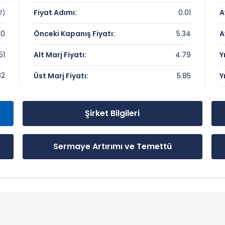
 Çarpanları
Fiyat Adımı:
0.01
A
7)
00
Önceki Kapanış Fiyatı:
5.34
A
51
Alt Marj Fiyatı:
4.79
Y
 Önemli Seviyeler
32
Üst Marj Fiyatı:
5.85
Y
Şirket Bilgileri
Sermaye Artırımı ve Temettü