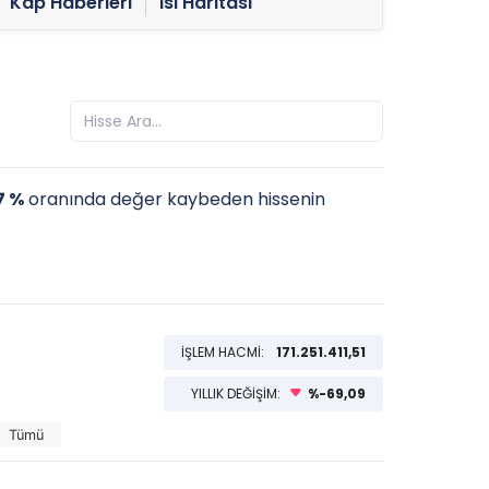
Kap Haberleri
Isı Haritası
7 %
oranında değer kaybeden hissenin
İŞLEM HACMİ:
171.251.411,51
YILLIK DEĞİŞİM:
%-69,09
Tümü