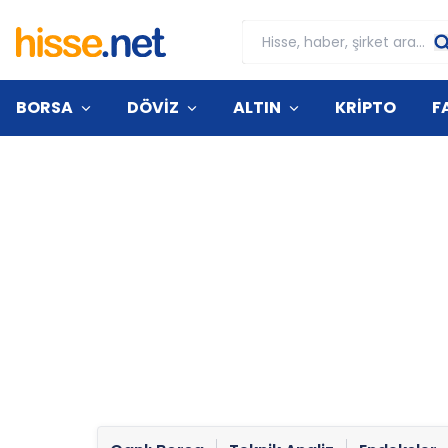
BORSA
DÖVİZ
ALTIN
KRİPTO
F