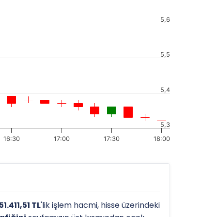
5,6
5,5
5,4
5,3
16:30
17:00
17:30
18:00
51.411,51 TL
'lik işlem hacmi, hisse üzerindeki