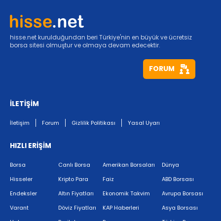
hisse.net kurulduğundan beri Türkiye'nin en büyük ve ücretsiz
borsa sitesi olmuştur ve olmaya devam edecektir.
FORUM
İLETİŞİM
İletişim
Forum
Gizlilik Politikası
Yasal Uyarı
HIZLI ERİŞİM
Borsa
Canlı Borsa
Amerikan Borsaları
Dünya
Hisseler
Kripto Para
Faiz
ABD Borsası
Endeksler
Altın Fiyatları
Ekonomik Takvim
Avrupa Borsası
Varant
Döviz Fiyatları
KAP Haberleri
Asya Borsası