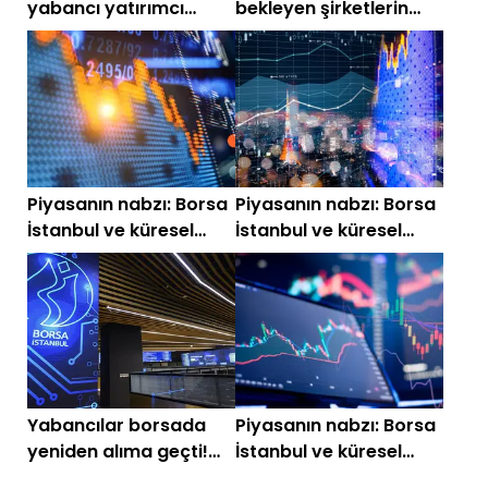
yabancı yatırımcı
bekleyen şirketlerin
hangi hisseleri alıyor?
güncel listesi!
Piyasanın nabzı: Borsa
Piyasanın nabzı: Borsa
İstanbul ve küresel
İstanbul ve küresel
piyasalarda gün
piyasalarda gün
başlarken (1 Temmuz)
başlarken (29 Haziran)
Yabancılar borsada
Piyasanın nabzı: Borsa
yeniden alıma geçti!
İstanbul ve küresel
Bugün bu hisseleri
piyasalarda gün