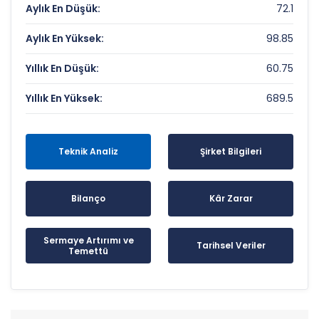
Aylık En Düşük:
72.1
Aylık En Yüksek:
98.85
Yıllık En Düşük:
60.75
Yıllık En Yüksek:
689.5
Teknik Analiz
Şirket Bilgileri
Bilanço
Kâr Zarar
Sermaye Artırımı ve
Tarihsel Veriler
Temettü