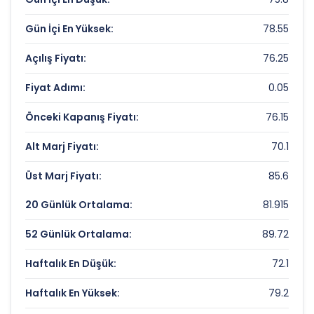
Piyasa Değeri/Defter Değeri (PD/DD):
3.63
Gün İçi En Yüksek:
78.55
KILER HOLDING Rekorlar ve Önemli
Seviyeler
Açılış Fiyatı:
76.25
Fiyat Adımı:
0.05
Bugün Gördüğü En Yüksek Fiyat:
78.55 TL
Son 1 Yılın Zirvesi:
689.5 TL
Önceki Kapanış Fiyatı:
76.15
Son 1 Yılın Dibi:
60.75 TL
Alt Marj Fiyatı:
70.1
Üst Marj Fiyatı:
85.6
20 Günlük Ortalama:
81.915
52 Günlük Ortalama:
89.72
Haftalık En Düşük:
72.1
Haftalık En Yüksek:
79.2