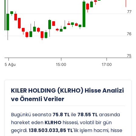
77
76
75
5 Ağu
15:00
17:00
KILER HOLDING (KLRHO) Hisse Analizi
ve Önemli Veriler
Bugünkü seansta
75.8 TL
ile
78.55 TL
arasında
hareket eden
KLRHO
hissesi, volatil bir gün
geçirdi.
138.503.033,85 TL
'lik işlem hacmi, hisse