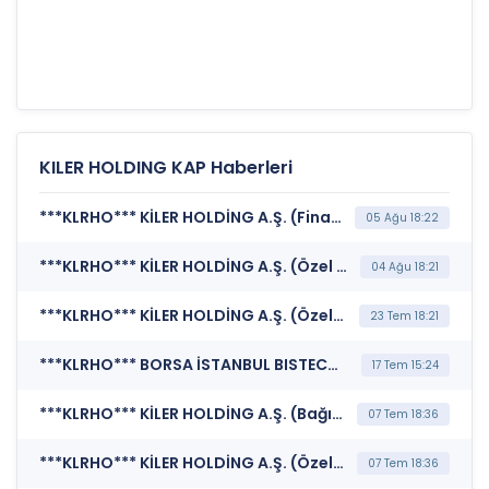
KILER HOLDING KAP Haberleri
***KLRHO*** KİLER HOLDİNG A.Ş. (Finansal Duran Varlık Edinimi)
05 Ağu 18:22
***KLRHO*** KİLER HOLDİNG A.Ş. (Özel Durum Açıklaması (Genel))
04 Ağu 18:21
***KLRHO*** KİLER HOLDİNG A.Ş. (Özel Durum Açıklaması (Genel))
23 Tem 18:21
***KLRHO*** BORSA İSTANBUL BISTECH DEVRE KESİCİ UYGULAMASI (Pay Bazında Devre Kesici Bildirimi)
17 Tem 15:24
***KLRHO*** KİLER HOLDİNG A.Ş. (Bağımsız Denetim Kuruluşunun Belirlenmesi)
07 Tem 18:36
***KLRHO*** KİLER HOLDİNG A.Ş. (Özel Durum Açıklaması (Genel))
07 Tem 18:36