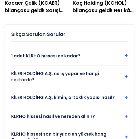
Kocaer Çelik (KCAER)
Koç Holding (KCHOL)
bilançosu geldi! Satışlar
bilançosu geldi! Net kâr
geriledi, kar arttı
yüzde 147 yükseldi
Sıkça Sorulan Sorular
+
1 adet KLRHO hissesi ne kadar?
KİLER HOLDİNG A.Ş. ne iş yapar ve hangi
+
sektörde?
+
KİLER HOLDİNG A.Ş. kimin, ortaklık yapısı nasıl?
+
KLRHO hissesi nasıl ve nereden alınır?
KLRHO hissesi son bir yılda en yüksek hangi
+