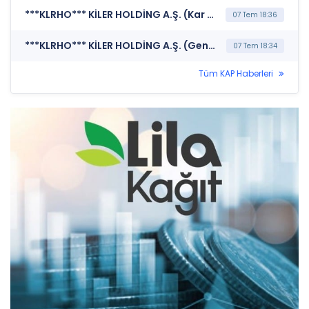
***KLRHO*** KİLER HOLDİNG A.Ş. (Kar Payı Dağıtım İşlemlerine İlişkin Bildirim)
07 Tem 18:36
***KLRHO*** KİLER HOLDİNG A.Ş. (Genel Kurul İşlemlerine İlişkin Bildirim)
07 Tem 18:34
Tüm KAP Haberleri