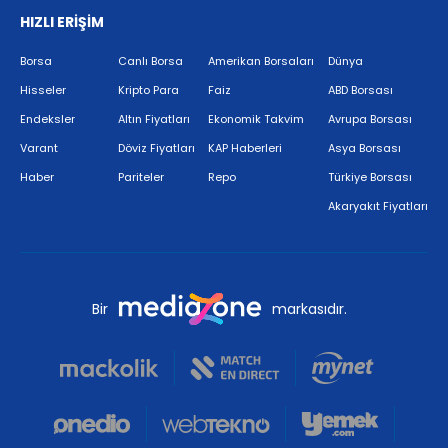
HIZLI ERİŞİM
Borsa
Canlı Borsa
Amerikan Borsaları
Dünya
Hisseler
Kripto Para
Faiz
ABD Borsası
Endeksler
Altın Fiyatları
Ekonomik Takvim
Avrupa Borsası
Varant
Döviz Fiyatları
KAP Haberleri
Asya Borsası
Haber
Pariteler
Repo
Türkiye Borsası
Akaryakıt Fiyatları
Bir
markasıdır.