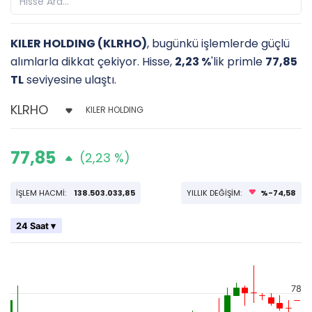
KILER HOLDING (KLRHO)
, bugünkü işlemlerde güçlü
alımlarla dikkat çekiyor. Hisse,
2,23 %
'lik primle
77,85
TL
seviyesine ulaştı.
KILER HOLDING
77,85
(2,23 %)
İŞLEM HACMİ:
138.503.033,85
YILLIK DEĞİŞİM:
%-74,58
24 Saat ▾
78