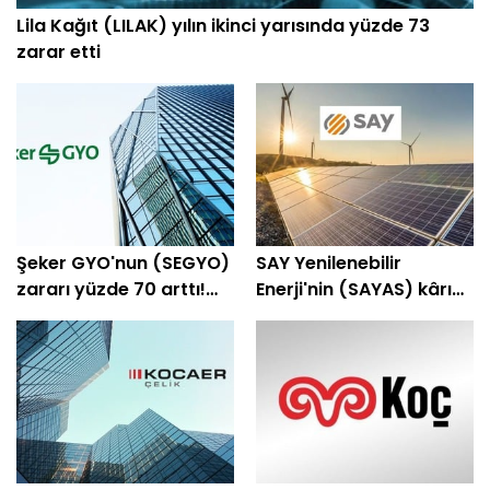
Lila Kağıt (LILAK) yılın ikinci yarısında yüzde 73
zarar etti
Şeker GYO'nun (SEGYO)
SAY Yenilenebilir
zararı yüzde 70 arttı!
Enerji'nin (SAYAS) kârı
Bilanço açıklandı
yüzde 23 arttı!