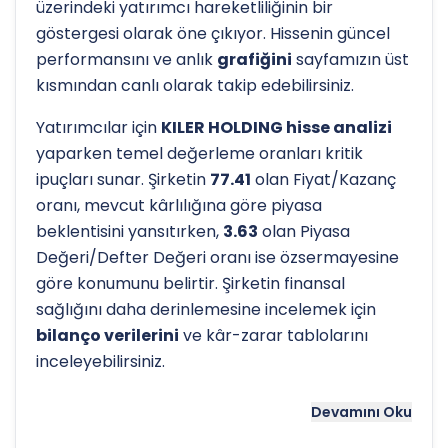
üzerindeki yatırımcı hareketliliğinin bir
göstergesi olarak öne çıkıyor. Hissenin güncel
performansını ve anlık
grafiğini
sayfamızın üst
kısmından canlı olarak takip edebilirsiniz.
Yatırımcılar için
KILER HOLDING hisse analizi
yaparken temel değerleme oranları kritik
ipuçları sunar. Şirketin
77.41
olan Fiyat/Kazanç
oranı, mevcut kârlılığına göre piyasa
beklentisini yansıtırken,
3.63
olan Piyasa
Değeri/Defter Değeri oranı ise özsermayesine
göre konumunu belirtir. Şirketin finansal
sağlığını daha derinlemesine incelemek için
bilanço verilerini
ve kâr-zarar tablolarını
inceleyebilirsiniz.
Hissenin uzun vadeli trendini ve potansiyel
Devamını Oku
destek-direnç seviyelerini anlamak için
teknik