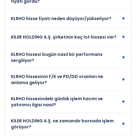
fiyatı gördü?
+
KLRHO hisse fiyatı neden düşüyor/yükseliyor?
+
KİLER HOLDİNG A.Ş. şirketinin kaç lot hissesi var?
KLRHO hissesi bugün nasıl bir performans
+
sergiliyor?
KLRHO hissesinin F/K ve PD/DD oranları ne
+
anlama geliyor?
KLRHO hissesindeki günlük işlem hacmi ve
+
yatırımcı ilgisi nasıl?
KİLER HOLDİNG A.Ş. ne zamandır borsada işlem
+
görüyor?