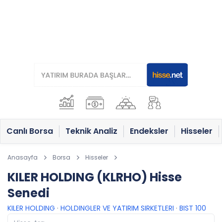
Canlı Borsa
Teknik Analiz
Endeksler
Hisseler
Anasayfa
Borsa
Hisseler
KILER HOLDING (KLRHO) Hisse
Senedi
KILER HOLDING
·
HOLDINGLER VE YATIRIM SIRKETLERI
·
BIST 100