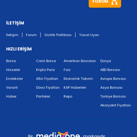
FORUM
İLETİŞİM
İletişim
Forum
Gizlilik Politikası
Yasal Uyarı
HIZLI ERİŞİM
Borsa
Canlı Borsa
Amerikan Borsaları
Dünya
Hisseler
Kripto Para
Faiz
ABD Borsası
Endeksler
Altın Fiyatları
Ekonomik Takvim
Avrupa Borsası
Varant
Döviz Fiyatları
KAP Haberleri
Asya Borsası
Haber
Pariteler
Repo
Türkiye Borsası
Akaryakıt Fiyatları
Bir
markasıdır.