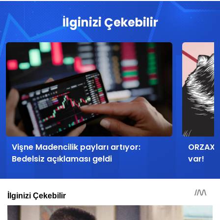
İlginizi Çekebilir
Vişne Madencilik payları artıyor:
ORZAX’t
Bedelsiz açıklaması geldi
var!