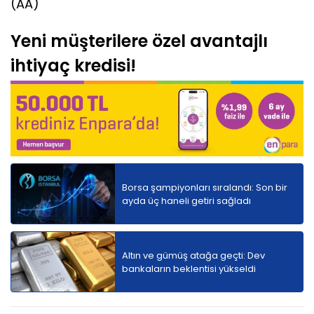
(AA)
Yeni müşterilere özel avantajlı
ihtiyaç kredisi!
Borsa şampiyonları sıralandı: Son bir
ayda üç haneli getiri sağladı
Altın ve gümüş atağa geçti: Dev
bankaların beklentisi yükseldi