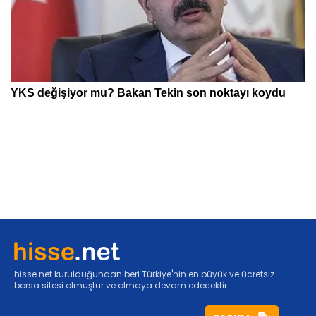
hisse.net kurulduğundan beri Türkiye'nin en büyük ve ücretsiz
borsa sitesi olmuştur ve olmaya devam edecektir.