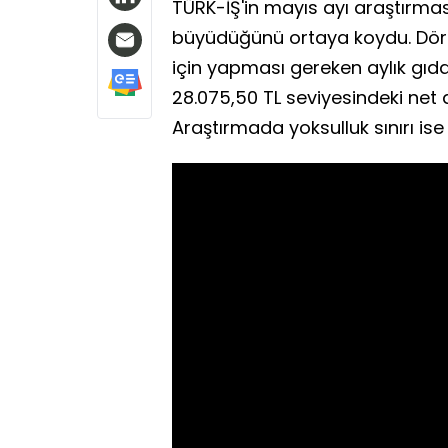
TÜRK-İŞ'in mayıs ayı araştırması,
büyüdüğünü ortaya koydu. Dört ki
için yapması gereken aylık gıd
28.075,50 TL seviyesindeki net as
Araştırmada yoksulluk sınırı ise 