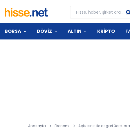
BORSA
DÖVİZ
ALTIN
KRİPTO
F
Anasayfa
Ekonomi
Açlık sınırı ile asgari ücret ara