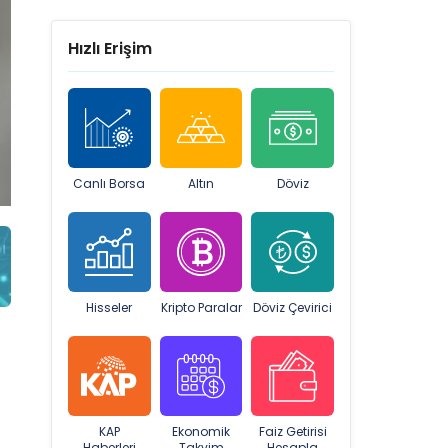
Hızlı Erişim
Canlı Borsa
Altın
Döviz
Hisseler
Kripto Paralar
Döviz Çevirici
KAP
Ekonomik
Faiz Getirisi
Haberleri
Takvim
Hesapla