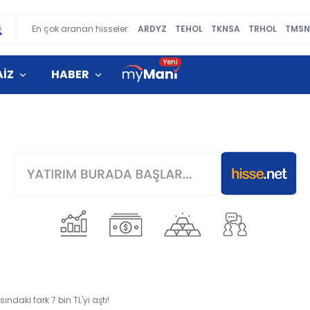
En çok aranan hisseler:
ARDYZ
TEHOL
TKNSA
TRHOL
TMSN
AİZ
HABER
sındaki fark 7 bin TL'yi aştı!