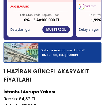
Dolar ve euroda son durum! 1
Haziran alış satış fiyatları
1 HAZİRAN GÜNCEL AKARYAKIT
FİYATLARI
İstanbul Avrupa Yakası
Benzin: 64,32 TL