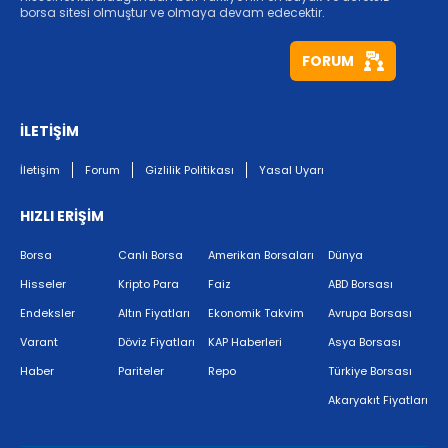
borsa sitesi olmuştur ve olmaya devam edecektir.
FORUM
İLETİŞİM
İletişim
Forum
Gizlilik Politikası
Yasal Uyarı
HIZLI ERİŞİM
Borsa
Canlı Borsa
Amerikan Borsaları
Dünya
Hisseler
Kripto Para
Faiz
ABD Borsası
Endeksler
Altın Fiyatları
Ekonomik Takvim
Avrupa Borsası
Varant
Döviz Fiyatları
KAP Haberleri
Asya Borsası
Haber
Pariteler
Repo
Türkiye Borsası
Akaryakıt Fiyatları