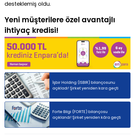
desteklemiş oldu.
Yeni müşterilere özel avantajlı
ihtiyaç kredisi!
İşbir Holding (ISBIR) bilançosunu
açıkladı! Şirket yeniden kara geçti
Forte Bilgi (FORTE) bilançosu
açıklandı! Şirket yeniden kâra geçti