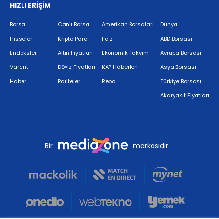
HIZLI ERİŞİM
Borsa
Canlı Borsa
Amerikan Borsaları
Dünya
Hisseler
Kripto Para
Faiz
ABD Borsası
Endeksler
Altın Fiyatları
Ekonomik Takvim
Avrupa Borsası
Varant
Döviz Fiyatları
KAP Haberleri
Asya Borsası
Haber
Pariteler
Repo
Türkiye Borsası
Akaryakıt Fiyatları
Bir
markasıdır.