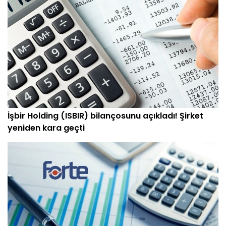
İşbir Holding (ISBIR) bilançosunu açıkladı! Şirket
yeniden kara geçti