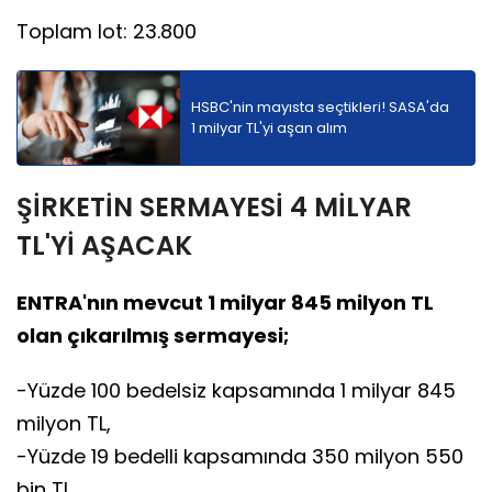
Toplam lot: 23.800
HSBC'nin mayısta seçtikleri! SASA'da
1 milyar TL'yi aşan alım
ŞİRKETİN SERMAYESİ 4 MİLYAR
TL'Yİ AŞACAK
ENTRA'nın mevcut 1 milyar 845 milyon TL
olan çıkarılmış sermayesi;
-Yüzde 100 bedelsiz kapsamında 1 milyar 845
milyon TL,
-Yüzde 19 bedelli kapsamında 350 milyon 550
bin TL