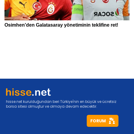
hisse.net kurulduğundan beri Türkiye'nin en büyük ve ücretsiz
borsa sitesi olmuştur ve olmaya devam edecektir.
FORUM