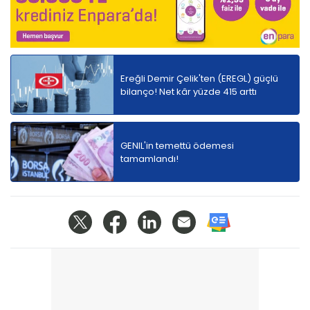
Ereğli Demir Çelik'ten (EREGL) güçlü
bilanço! Net kâr yüzde 415 arttı
GENIL'in temettü ödemesi
tamamlandı!