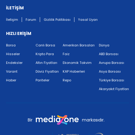
İLETİŞİM
İletişim
Forum
Gizlilik Politikası
Yasal Uyarı
HIZLI ERİŞİM
Borsa
Canlı Borsa
Amerikan Borsaları
Dünya
Hisseler
Kripto Para
Faiz
ABD Borsası
Endeksler
Altın Fiyatları
Ekonomik Takvim
Avrupa Borsası
Varant
Döviz Fiyatları
KAP Haberleri
Asya Borsası
Haber
Pariteler
Repo
Türkiye Borsası
Akaryakıt Fiyatları
Bir
markasıdır.