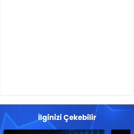
İlginizi Çekebilir