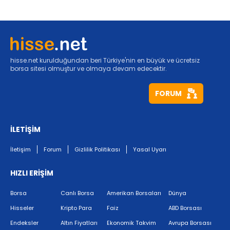
hisse.net kurulduğundan beri Türkiye'nin en büyük ve ücretsiz
borsa sitesi olmuştur ve olmaya devam edecektir.
FORUM
İLETİŞİM
İletişim
Forum
Gizlilik Politikası
Yasal Uyarı
HIZLI ERİŞİM
Borsa
Canlı Borsa
Amerikan Borsaları
Dünya
Hisseler
Kripto Para
Faiz
ABD Borsası
Endeksler
Altın Fiyatları
Ekonomik Takvim
Avrupa Borsası