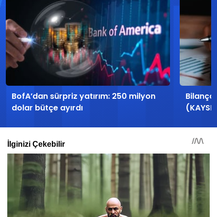
BofA’dan sürpriz yatırım: 250 milyon
Bilanço
dolar bütçe ayırdı
(KAYSE)