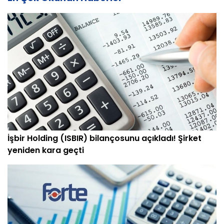
İşbir Holding (ISBIR) bilançosunu açıkladı! Şirket
yeniden kara geçti