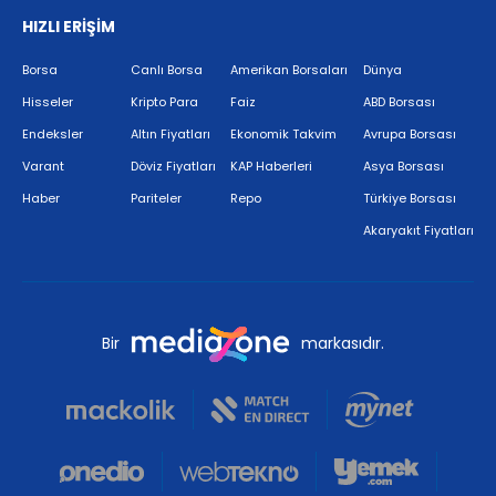
HIZLI ERİŞİM
Borsa
Canlı Borsa
Amerikan Borsaları
Dünya
Hisseler
Kripto Para
Faiz
ABD Borsası
Endeksler
Altın Fiyatları
Ekonomik Takvim
Avrupa Borsası
Varant
Döviz Fiyatları
KAP Haberleri
Asya Borsası
Haber
Pariteler
Repo
Türkiye Borsası
Akaryakıt Fiyatları
Bir
markasıdır.