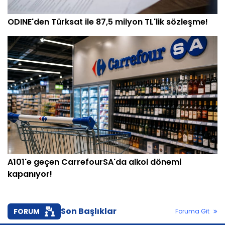
ODINE'den Türksat ile 87,5 milyon TL'lik sözleşme!
A101'e geçen CarrefourSA'da alkol dönemi
kapanıyor!
Son Başlıklar
FORUM
Foruma Git