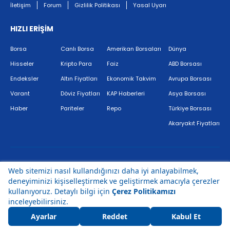
İletişim
Forum
Gizlilik Politikası
Yasal Uyarı
HIZLI ERİŞİM
Borsa
Canlı Borsa
Amerikan Borsaları
Dünya
Hisseler
Kripto Para
Faiz
ABD Borsası
Endeksler
Altın Fiyatları
Ekonomik Takvim
Avrupa Borsası
Varant
Döviz Fiyatları
KAP Haberleri
Asya Borsası
Haber
Pariteler
Repo
Türkiye Borsası
Akaryakıt Fiyatları
Bir
markasıdır.