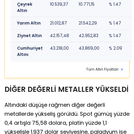
Çeyrek
10.539,37
10.771,15
% 1.47
Altın
Yarım Altın
21.012,87
21.542,29
% 1.47
Ziynet Altın
42.157,48
42.952,83
% 1.47
Cumhuriyet
43.218,00
43.869,00
% 2.09
Altını
Tüm Altın Fiyatları
DİĞER DEĞERLİ METALLER YÜKSELDİ
Altındaki düşüşe rağmen diğer değerli
metallerde yükseliş görüldü. Spot gümüş yüzde
0,4 artışla 75,58 dolara, platin yüzde 1,1
yükselişle 1.937 dolar seviyesine, paladyum ise