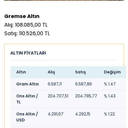
Gremse Altın
Alış: 108.085,00 TL
Satış: 110.526,00 TL
ALTIN FİYATLARI
Altın
Alış
Satış
Değişim
Gram Altın
6.587,11
6.587,86
% 1.47
Ons Altın /
204.707,51
204.785,77
% 1.43
TL
Ons Altın /
4.291,67
4.292,15
% 1.22
USD