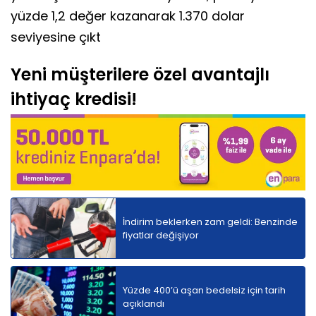
yüzde 1,2 değer kazanarak 1.370 dolar
seviyesine çıkt
Yeni müşterilere özel avantajlı
ihtiyaç kredisi!
İndirim beklerken zam geldi: Benzinde
fiyatlar değişiyor
Yüzde 400’ü aşan bedelsiz için tarih
açıklandı