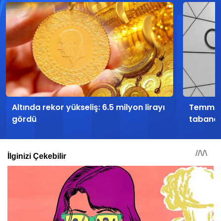
Altında rekor yükseliş: 6.5 milyon lirayı
Temmuz 
gördü
tabana 