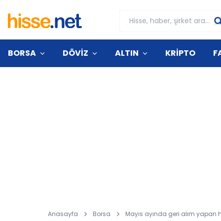
BORSA
DÖVİZ
ALTIN
KRİPTO
F
Anasayfa
Borsa
Mayıs ayında geri alım yapan his