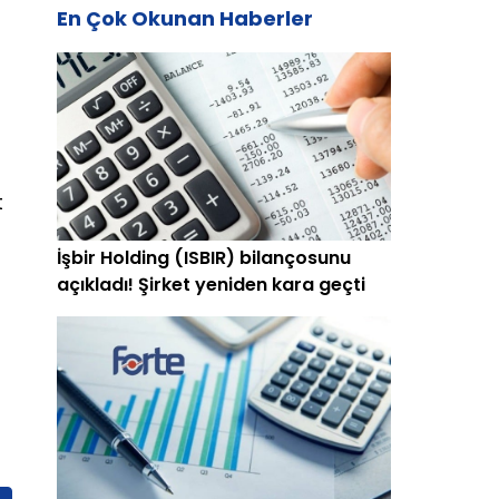
En Çok Okunan Haberler
t
İşbir Holding (ISBIR) bilançosunu
açıkladı! Şirket yeniden kara geçti