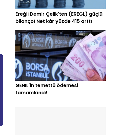
Ereğli Demir Çelik'ten (EREGL) güçlü
bilanço! Net kâr yüzde 415 arttı
GENIL'in temettü ödemesi
tamamlandı!