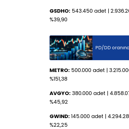
GSDHO:
543.450 adet | 2.936.260 T
%39,90
PD/DD oranına 
METRO:
500.000 adet | 3.215.000 TL
%151,38
AVGYO:
380.000 adet | 4.858.075 T
%45,92
GWIND:
145.000 adet | 4.294.280 TL
%22,25