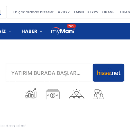
En çok aranan hisseler:
ARDYZ
TMSN
KLYPV
OBASE
TUKAS
AİZ
HABER
selerin listesi!