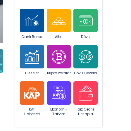
Canlı Borsa
Altın
Döviz
Hisseler
Kripto Paralar
Döviz Çevirici
KAP
Ekonomik
Faiz Getirisi
Haberleri
Takvim
Hesapla