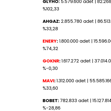
GLYHO:
5.579.600 adet | 82.268.156
%102,33
AHGAZ:
2.855.780 adet | 86.513.94
%33,28
ENERY
:
1.800.000 adet | 15.596.000
%74,32
GOKNR
:
1.617.272 adet | 37.014.05
%-0,30
MAVI
:
1.312.000 adet | 55.585.166 T
%33,60
BOBET:
782.833 adet | 15.127.814 T
%-28,86