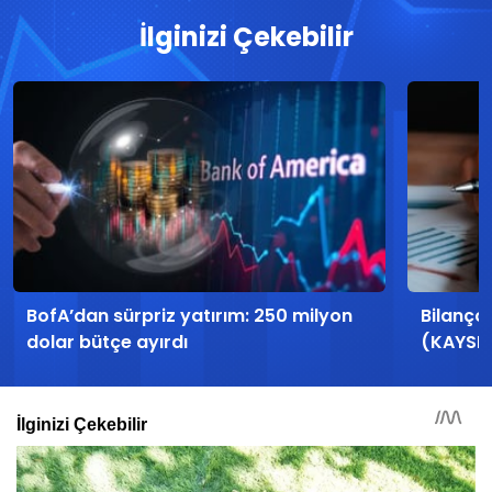
İlginizi Çekebilir
BofA’dan sürpriz yatırım: 250 milyon
Bilanço
dolar bütçe ayırdı
(KAYSE)