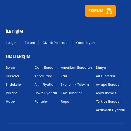
FORUM
İLETİŞİM
İletişim
Forum
Gizlilik Politikası
Yasal Uyarı
HIZLI ERİŞİM
Borsa
Canlı Borsa
Amerikan Borsaları
Dünya
Hisseler
Kripto Para
Faiz
ABD Borsası
Endeksler
Altın Fiyatları
Ekonomik Takvim
Avrupa Borsası
Varant
Döviz Fiyatları
KAP Haberleri
Asya Borsası
Haber
Pariteler
Repo
Türkiye Borsası
Akaryakıt Fiyatları