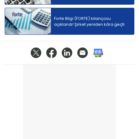
Forte Bilgi (FORTE) bilançosu
açıklandı! Şirket yeniden kâra geçti