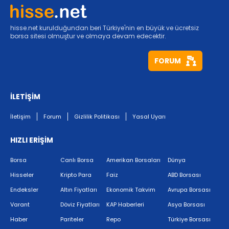
hisse.net kurulduğundan beri Türkiye'nin en büyük ve ücretsiz
borsa sitesi olmuştur ve olmaya devam edecektir.
FORUM
İLETİŞİM
İletişim
Forum
Gizlilik Politikası
Yasal Uyarı
HIZLI ERİŞİM
Borsa
Canlı Borsa
Amerikan Borsaları
Dünya
Hisseler
Kripto Para
Faiz
ABD Borsası
Endeksler
Altın Fiyatları
Ekonomik Takvim
Avrupa Borsası
Varant
Döviz Fiyatları
KAP Haberleri
Asya Borsası
Haber
Pariteler
Repo
Türkiye Borsası