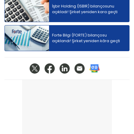
İşbir Holding (ISBIR) bilançosunu
açıkladı! Şirket yeniden kara geçti
Forte Bilgi (FORTE) bilançosu
açıklandı! Şirket yeniden kâra geçti