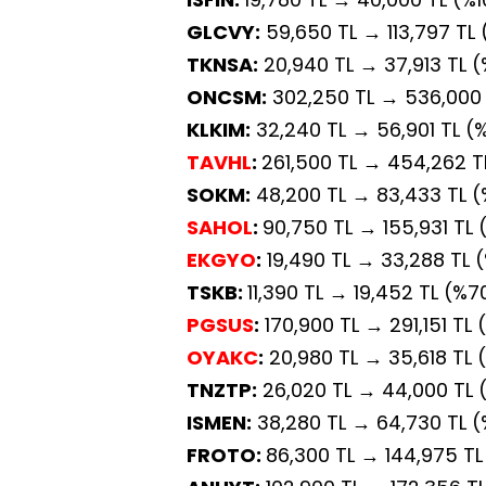
GLCVY:
59,650 TL → 113,797 TL
TKNSA:
20,940 TL → 37,913 TL (
ONCSM:
302,250 TL → 536,000 
KLKIM:
32,240 TL → 56,901 TL (
TAVHL
:
261,500 TL → 454,262 T
SOKM:
48,200 TL → 83,433 TL (
SAHOL
:
90,750 TL → 155,931 TL 
EKGYO
:
19,490 TL → 33,288 TL 
TSKB:
11,390 TL → 19,452 TL (%7
PGSUS
:
170,900 TL → 291,151 TL
OYAKC
:
20,980 TL → 35,618 TL 
TNZTP:
26,020 TL → 44,000 TL 
ISMEN:
38,280 TL → 64,730 TL (
FROTO:
86,300 TL → 144,975 TL