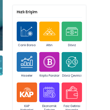
Hızlı Erişim
Canlı Borsa
Altın
Döviz
Hisseler
Kripto Paralar
Döviz Çevirici
KAP
Ekonomik
Faiz Getirisi
Haberleri
Takvim
Hesapla