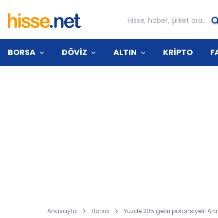
BORSA
DÖVİZ
ALTIN
KRİPTO
F
Anasayfa
Borsa
Yüzde 205 getiri potansiyeli! Ara