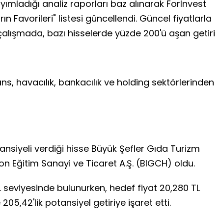
ımladığı analiz raporları baz alınarak ForInvest
n Favorileri" listesi güncellendi. Güncel fiyatlarla
ğı çalışmada, bazı hisselerde yüzde 200'ü aşan getiri
ans, havacılık, bankacılık ve holding sektörlerinden
tansiyeli verdiği hisse Büyük Şefler Gıda Turizm
n Eğitim Sanayi ve Ticaret A.Ş. (BIGCH) oldu.
L seviyesinde bulunurken, hedef fiyat 20,280 TL
05,42'lik potansiyel getiriye işaret etti.