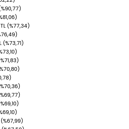
 (%90,77)
%81,06)
TL (%77,34)
%76,49)
L (%73,71)
%73,10)
(%71,83)
(%70,80)
0,78)
 (%70,36)
(%69,77)
(%69,10)
%69,10)
 (%67,99)