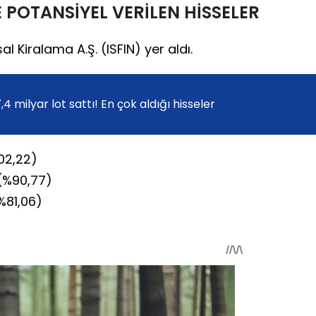
 POTANSİYEL VERİLEN HİSSELER
sal Kiralama A.Ş. (ISFIN) yer aldı.
4 milyar lot sattı! En çok aldığı hisseler
02,22)
 (%90,77)
%81,06)