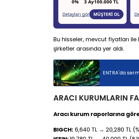
Bu hisseler, mevcut fiyatları il
şirketler arasında yer aldı.
ENTRA'da serma
ARACI KURUMLARIN FAV
Aracı kurum raporlarına göre 
BIGCH:
6,640 TL → 20,280 TL (
ISFIN:
19,780 TL → 40,000 TL (%1