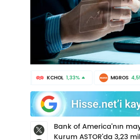
-0,64%
KCHOL
1,33%
MGROS
4,
Bank of America'nın mayıs
Kurum ASTOR'da 3,23 mil