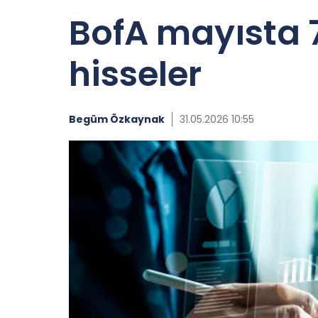
BofA mayısta 7,
hisseler
Begüm Özkaynak
31.05.2026 10:55