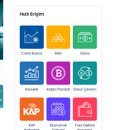
Hızlı Erişim
Canlı Borsa
Altın
Döviz
Hisseler
Kripto Paralar
Döviz Çevirici
KAP
Ekonomik
Faiz Getirisi
Haberleri
Takvim
Hesapla