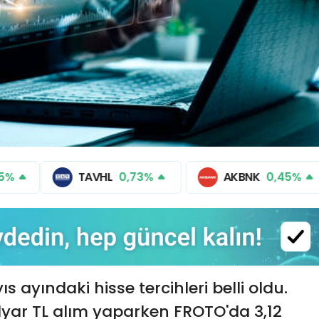
55%
TAVHL
0,73%
AKBNK
0,45%
 ayındaki hisse tercihleri belli oldu.
yar TL alım yaparken FROTO'da 3,12