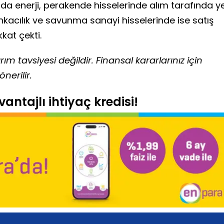
da enerji, perakende hisselerinde alım tarafında y
nkacılık ve savunma sanayi hisselerinde ise satış
kkat çekti.
ım tavsiyesi değildir. Finansal kararlarınız için
nerilir.
antajlı ihtiyaç kredisi!