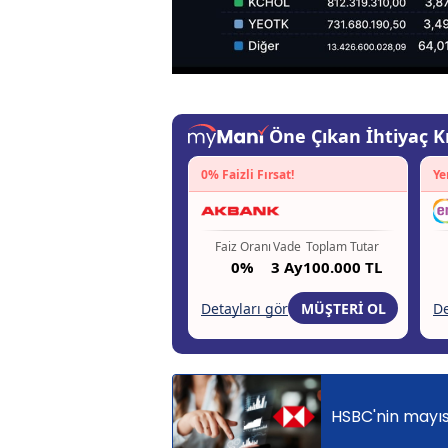
HSBC'nin mayıst