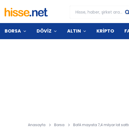
BORSA
DÖVİZ
ALTIN
KRİPTO
F
Anasayfa
Borsa
BofA mayısta 7,4 milyar lot sattı!