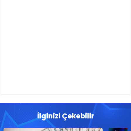
İlginizi Çekebilir