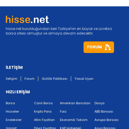
hisse.net kurulduğundan beri Türkiye'nin en büyük ve ücretsiz
borsa sitesi olmuştur ve olmaya devam edecektir.
FORUM
İLETİŞİM
İletişim
Forum
Gizlilik Politikası
Yasal Uyarı
HIZLI ERİŞİM
Borsa
Canlı Borsa
Amerikan Borsaları
Dünya
Hisseler
Kripto Para
Faiz
ABD Borsası
Endeksler
Altın Fiyatları
Ekonomik Takvim
Avrupa Borsası
Varant
Döviz Fiyatları
KAP Haberleri
Asya Borsası