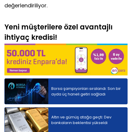
değerlendiriliyor.
Yeni müşterilere özel avantajlı
ihtiyaç kredisi!
Borsa şampiyonları sıralandı: Son bir
ayda üç haneli getiri sağladı
Altın ve gümüş atağa geçti: Dev
bankaların beklentisi yükseldi