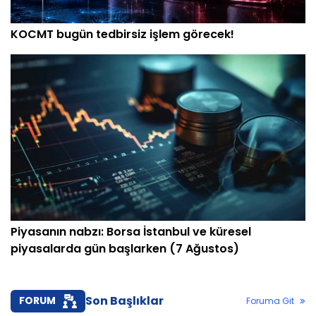
KOCMT bugün tedbirsiz işlem görecek!
Piyasanın nabzı: Borsa İstanbul ve küresel
piyasalarda gün başlarken (7 Ağustos)
Son Başlıklar
FORUM
Foruma Git