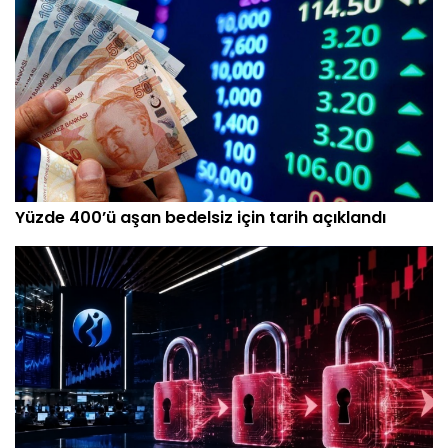
Yüzde 400’ü aşan bedelsiz için tarih açıklandı