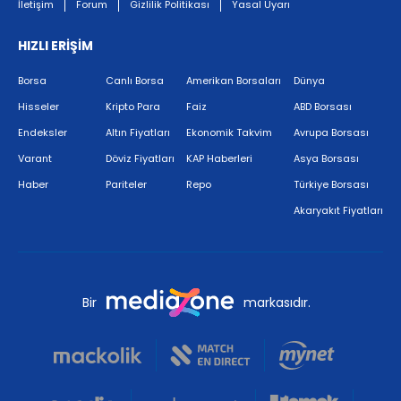
İletişim
Forum
Gizlilik Politikası
Yasal Uyarı
HIZLI ERİŞİM
Borsa
Canlı Borsa
Amerikan Borsaları
Dünya
Hisseler
Kripto Para
Faiz
ABD Borsası
Endeksler
Altın Fiyatları
Ekonomik Takvim
Avrupa Borsası
Varant
Döviz Fiyatları
KAP Haberleri
Asya Borsası
Haber
Pariteler
Repo
Türkiye Borsası
Akaryakıt Fiyatları
Bir
markasıdır.