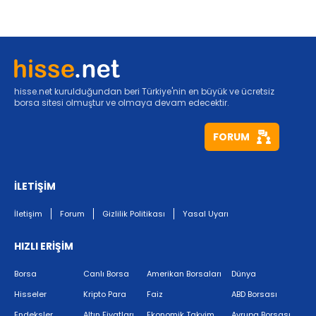
hisse.net kurulduğundan beri Türkiye'nin en büyük ve ücretsiz
borsa sitesi olmuştur ve olmaya devam edecektir.
FORUM
İLETİŞİM
İletişim
Forum
Gizlilik Politikası
Yasal Uyarı
HIZLI ERİŞİM
Borsa
Canlı Borsa
Amerikan Borsaları
Dünya
Hisseler
Kripto Para
Faiz
ABD Borsası
Endeksler
Altın Fiyatları
Ekonomik Takvim
Avrupa Borsası