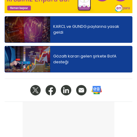
KARCL ve GUNDG paylarına yasak
geldi
Gözaltı kararı gelen şirkete BofA
desteği