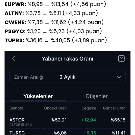
EUPWR:
%8,98 → %13,54 (+4,56 puan)
ALTNY:
%3,78 → %8,11 (+4,33 puan)
CWENE:
%7,38 → %11,62 (+4,24 puan)
PSGYO:
%1,20 → %5,23 (+4,03 puan)
TUPRS:
%36,16 → %40,05 (+3,89 puan)