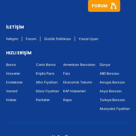
FORUM
İLETİŞİM
İletişim
Forum
Gizlilik Politikası
Yasal Uyarı
HIZLI ERİŞİM
Borsa
Canlı Borsa
Amerikan Borsaları
Dünya
Hisseler
Kripto Para
Faiz
ABD Borsası
Endeksler
Altın Fiyatları
Ekonomik Takvim
Avrupa Borsası
Varant
Döviz Fiyatları
KAP Haberleri
Asya Borsası
Haber
Pariteler
Repo
Türkiye Borsası
Akaryakıt Fiyatları