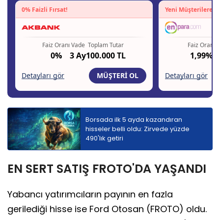
Borsada ilk 5 ayda kazandıran
hisseler belli oldu: Zirvede yüzde
490'lık getiri
EN SERT SATIŞ FROTO'DA YAŞANDI
Yabancı yatırımcıların payının en fazla
gerilediği hisse ise Ford Otosan (FROTO) oldu.