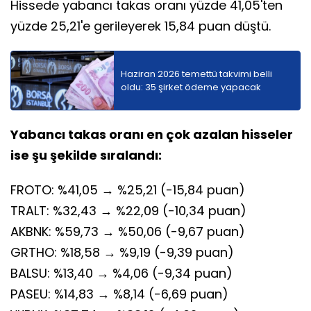
Hissede yabancı takas oranı yüzde 41,05'ten
yüzde 25,21'e gerileyerek 15,84 puan düştü.
Haziran 2026 temettü takvimi belli
oldu: 35 şirket ödeme yapacak
Yabancı takas oranı en çok azalan hisseler
ise şu şekilde sıralandı:
FROTO: %41,05 → %25,21 (-15,84 puan)
TRALT: %32,43 → %22,09 (-10,34 puan)
AKBNK: %59,73 → %50,06 (-9,67 puan)
GRTHO: %18,58 → %9,19 (-9,39 puan)
BALSU: %13,40 → %4,06 (-9,34 puan)
PASEU: %14,83 → %8,14 (-6,69 puan)