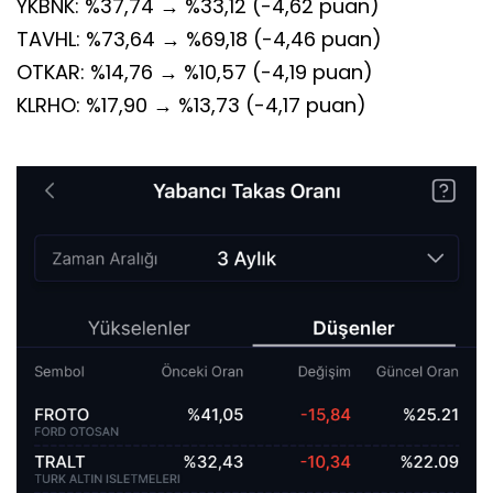
YKBNK: %37,74 → %33,12 (-4,62 puan)
TAVHL: %73,64 → %69,18 (-4,46 puan)
OTKAR: %14,76 → %10,57 (-4,19 puan)
KLRHO: %17,90 → %13,73 (-4,17 puan)