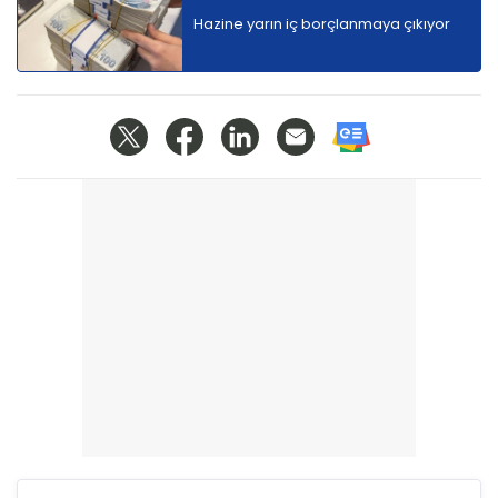
Hazine yarın iç borçlanmaya çıkıyor