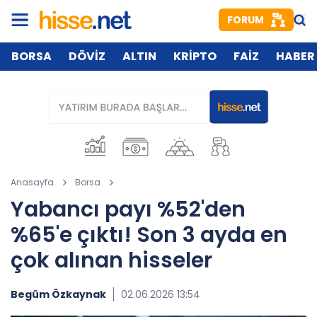
FORUM
BORSA
DÖVİZ
ALTIN
KRİPTO
FAİZ
HABER
Anasayfa
Borsa
Yabancı payı %52'den
%65'e çıktı! Son 3 ayda en
çok alınan hisseler
Begüm Özkaynak
02.06.2026 13:54