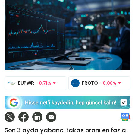
EUPWR
FROTO
-0,71%
-0,06%
Son 3 ayda yabancı takas oranı en fazla