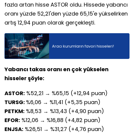
fazla artan hisse ASTOR oldu. Hissede yabancı
oranı yüzde 52,21'den yüzde 65,15'e yükselirken
artış 12,94 puan olarak gerçekleşti.
Aracı kurumların favori hisseleri!
Yabancı takas oranı en çok yükselen
hisseler şöyle:
ASTOR:
%52,21 → %65,15 (+12,94 puan)
TURSG:
%6,06 → %11,41 (+5,35 puan)
PETKM:
%8,53 → %13,43 (+4,90 puan)
EFOR:
%12,06 → %16,88 (+4,82 puan)
ENJSA:
%26,51 → %31,27 (+4,76 puan)