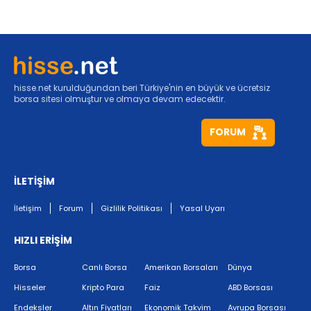
hisse.net kurulduğundan beri Türkiye'nin en büyük ve ücretsiz
borsa sitesi olmuştur ve olmaya devam edecektir.
FORUM
İLETİŞİM
İletişim
Forum
Gizlilik Politikası
Yasal Uyarı
HIZLI ERİŞİM
Borsa
Canlı Borsa
Amerikan Borsaları
Dünya
Hisseler
Kripto Para
Faiz
ABD Borsası
Endeksler
Altın Fiyatları
Ekonomik Takvim
Avrupa Borsası