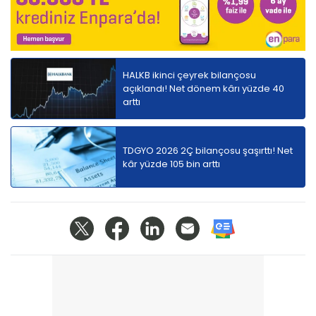
HALKB ikinci çeyrek bilançosu
açıklandı! Net dönem kârı yüzde 40
arttı
TDGYO 2026 2Ç bilançosu şaşırttı! Net
kâr yüzde 105 bin arttı